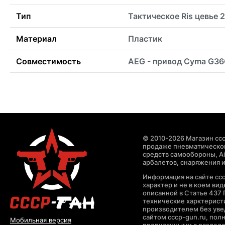
Тип
Тактическое Ris цевье 
Материал
Пластик
Совместимость
AEG - привод Cyma G3
© 2010-2026 Магазин ccc
продаже пневматическог
средств самообороны, Air
арбалетов, снаряжения и
Информация на сайте cc
характер и не в коем ви
описанной в Статье 437 
технические харктерист
производителем без уве
сайтом cccp-gun.ru, пол
Мобильная версия