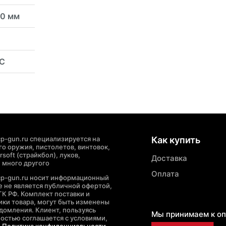
20 мм
6C
p-gun.ru специализируется на
Как купить
о оружия, пистолетов, винтовок,
soft (страйкбол), луков,
Доставка
 много другого
Оплата
cp-gun.ru носит информационный
де не является публичной офертой,
ГК РФ. Комплект поставки и
ики товара, могут быть изменены
домления. Клиент, пользуясь
Мы принимаем к оп
ностью соглашается с условиями,