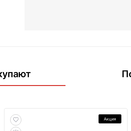
купают
П
Акция