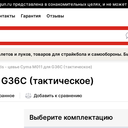
gun.ru представлена в ознакомительных целях, и не може
нтакты
Гарантия
Отзывы
летов и луков, товаров для страйкбола и самообороны. Б
Ris - цевье Cyma M011 для G36C (тактическое)
я G36C (тактическое)
бранное
Добавить к сравнению
Выберите комплектацию