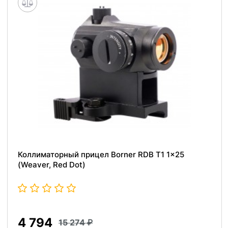
Коллиматорный прицел Borner RDB T1 1x25
(Weaver, Red Dot)
4 794
15 274