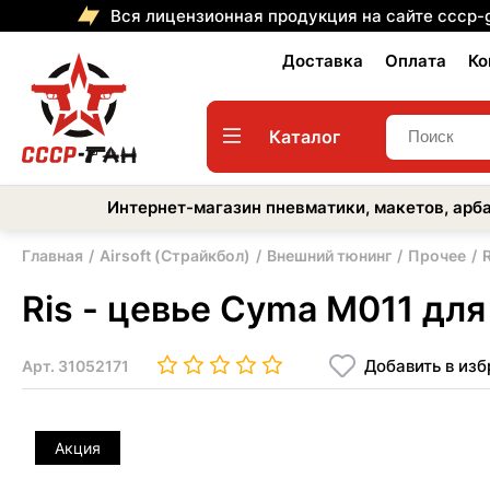
Вся лицензионная продукция на сайте cccp-
Доставка
Оплата
Ко
Каталог
Интернет-магазин пневматики, макетов, арба
Главная
Airsoft (Страйкбол)
Внешний тюнинг
Прочее
Ris - цевье Cyma M011 дл
Добавить в из
Арт.
31052171
Акция