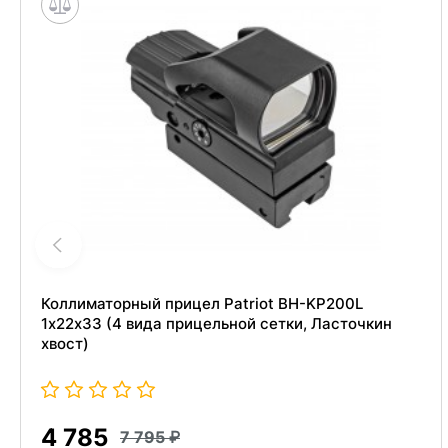
Коллиматорный прицел Patriot BH-KP200L
1х22х33 (4 вида прицельной сетки, Ласточкин
хвост)
4 785
7 795