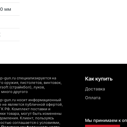
20 мм
К
p-gun.ru специализируется на
Как купить
о оружия, пистолетов, винтовок,
soft (страйкбол), луков,
Доставка
 много другого
Оплата
cp-gun.ru носит информационный
де не является публичной офертой,
ГК РФ. Комплект поставки и
ики товара, могут быть изменены
домления. Клиент, пользуясь
Мы принимаем к оп
ностью соглашается с условиями,