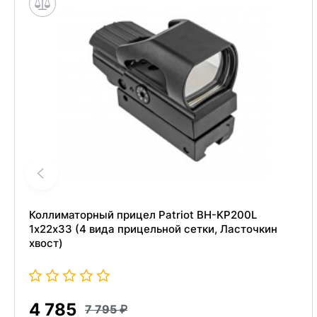
Коллиматорный прицел Patriot BH-KP200L
1х22х33 (4 вида прицельной сетки, Ласточкин
хвост)
4 785
7 795