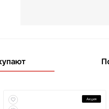
купают
П
Акция