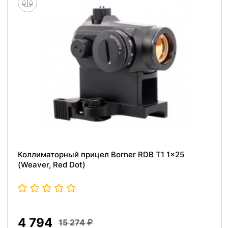
Коллиматорный прицел Borner RDB T1 1x25
(Weaver, Red Dot)
4 794
15 274