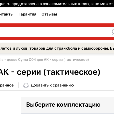
gun.ru представлена в ознакомительных целях, и не може
нтакты
Гарантия
Отзывы
летов и луков, товаров для страйкбола и самообороны. Б
Ris - цевье Cyma C04 для АК - серии (тактическое)
АК - серии (тактическое)
бранное
Добавить к сравнению
Выберите комплектацию