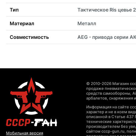
Тип
Тактическое Ris цевье 
Материал
Металл
Совместимость
AEG - привода серии А
© 2010-2026 Магазин ccc
продаже пневматическог
средств самообороны, Air
арбалетов, снаряжения и
Информация на сайте cc
характер и не в коем ви
описанной в Статье 437 
технические харктерист
производителем без уве
сайтом cccp-gun.ru, пол
Мобильная версия