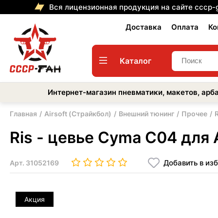
Вся лицензионная продукция на сайте cccp-
Доставка
Оплата
Ко
Каталог
Интернет-магазин пневматики, макетов, арба
Главная
Airsoft (Страйкбол)
Внешний тюнинг
Прочее
Ris - цевье Cyma C04 для 
Добавить в из
Арт.
31052169
Акция