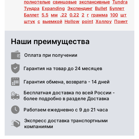
полнотелые
свинцовые
экспансивные
Tundra
Тундра
Expanding
Экспендинг
Bullet
Буллет
Баллет
5.5
мм
.22
0.22
2
г
грамма
100
шт
штук
с
выемкой
Hollow
point
Холлоу
Поинт
Наши преимущества
Оплата при получении
Гарантия на товар до 24 месяцев
Гарантия обмена, возврата - 14 дней
Бесплатная доставка по всей России -
более подробно в разделе Доставка
Работаем ежедневно с 9 до 21 часа
Экспресс доставка транспортными
компаниями