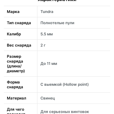
Марка
Tundra
Тип снаряда
Полнотелые пули
Калибр
5.5 мм
Вес снаряда
2 г
Размер
снаряда
До 11 мм
(длина/
диаметр)
Форма
С выемкой (Hollow point)
снаряда
Материал
Свинец
Для чего
Для серьезных винтовок