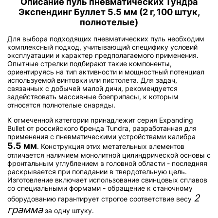
Описание пуль пневматических Тундра
Экспендинг Буллет 5.5 мм (2 г, 100 штук,
полнотелые)
Для выбора подходящих пневматических пуль необходим
комплексный подход, учитывающий специфику условий
эксплуатации и характер предполагаемого применения.
Опытные стрелки подбирают такие компоненты,
ориентируясь на тип активности и мощностный потенциал
используемой винтовки или пистолета. Для задач,
связанных с добычей малой дичи, рекомендуется
задействовать массивные боеприпасы, к которым
относятся полнотелые снаряды.
К отмеченной категории принадлежит серия Expanding
Bullet от российского бренда Tundra, разработанная для
применения с пневматическими устройствами калибра
5.5 мм
. Конструкция этих метательных элементов
отличается наличием монолитной цилиндрической основы с
фронтальным углублением в головной области - последняя
раскрывается при попадании в твердотельную цель.
Изготовление включает использование свинцовых сплавов
со специальными формами - обращение к станочному
2
оборудованию гарантирует строгое соответствие весу
грамма
за одну штуку.