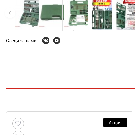
Следи за нами:
Акция