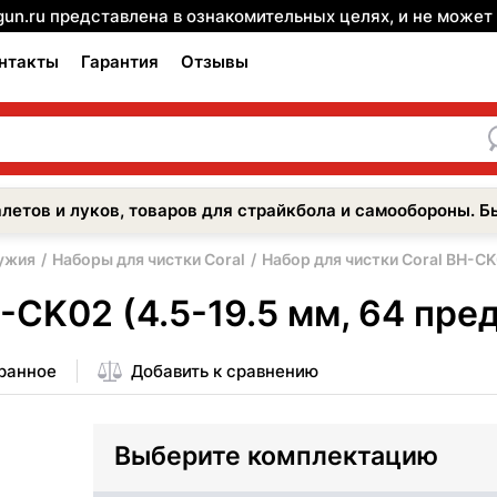
gun.ru представлена в ознакомительных целях, и не може
нтакты
Гарантия
Отзывы
летов и луков, товаров для страйкбола и самообороны. Б
ужия
Наборы для чистки Coral
Набор для чистки Coral BH-CK
-CK02 (4.5-19.5 мм, 64 пре
бранное
Добавить к сравнению
Выберите комплектацию