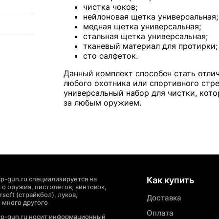
чистка чоков;
нейлоновая щетка универсальная;
медная щетка универсальная;
стальная щетка универсальная;
тканевый материал для протирки;
сто салфеток.
Данный комплект способен стать отл
любого охотника или спортивного стр
универсальный набор для чистки, кото
за любым оружием.
p-gun.ru специализируется на
Как купить
о оружия, пистолетов, винтовок,
soft (страйкбол), луков,
Доставка
 много другого
Оплата
cp-gun.ru носит информационный