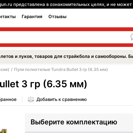
gun.ru представлена в ознакомительных целях, и не може
нтакты
Гарантия
Отзывы
летов и луков, товаров для страйкбола и самообороны. Б
ссия)
Пули полнотелые Tundra Bullet 3 гр (6.35 мм)
let 3 гр (6.35 мм)
бранное
Добавить к сравнению
Выберите комплектацию