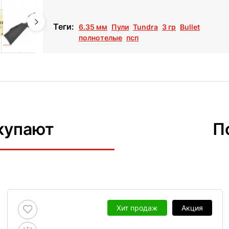
Теги:
6.35 мм
Пули
Tundra
3 гр
Bullet
полнотелые
псп
купают
П
Хит продаж
Акция