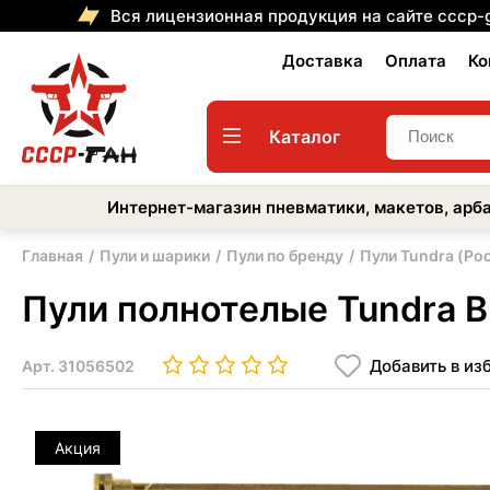
Вся лицензионная продукция на сайте cccp-
Доставка
Оплата
Ко
Каталог
Интернет-магазин пневматики, макетов, арба
Главная
Пули и шарики
Пули по бренду
Пули Tundra (Ро
Пули полнотелые Tundra Bul
Добавить в из
Арт.
31056502
Акция