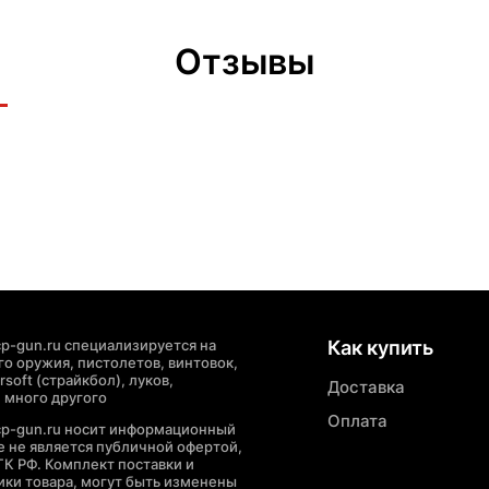
Отзывы
p-gun.ru специализируется на
Как купить
о оружия, пистолетов, винтовок,
soft (страйкбол), луков,
Доставка
 много другого
Оплата
cp-gun.ru носит информационный
де не является публичной офертой,
ГК РФ. Комплект поставки и
ики товара, могут быть изменены