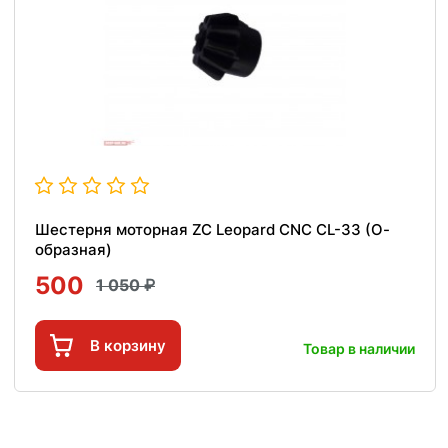
Шестерня моторная ZC Leopard CNC CL-33 (О-
образная)
500
1 050
В корзину
Товар в наличии