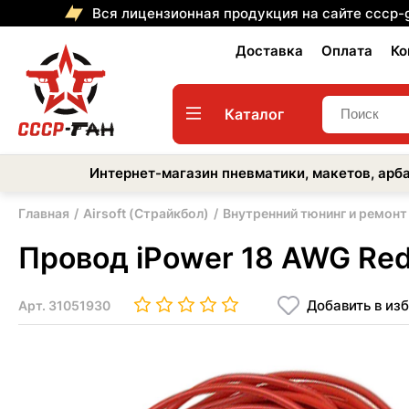
Вся лицензионная продукция на сайте cccp-
Доставка
Оплата
Ко
Каталог
Интернет-магазин пневматики, макетов, арба
Главная
Airsoft (Страйкбол)
Внутренний тюнинг и ремонт
Провод iPower 18 AWG Red
Добавить в из
Арт.
31051930