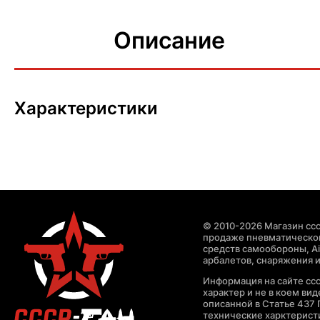
Описание
Характеристики
© 2010-2026 Магазин ccc
продаже пневматическог
средств самообороны, Air
арбалетов, снаряжения и
Информация на сайте cc
характер и не в коем ви
описанной в Статье 437 
технические харктерист