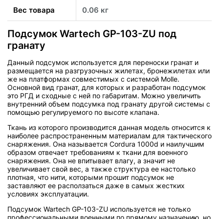
Вес товара
0.06 кг
Подсумок Wartech GP-103-ZU под
гранату
Данный подсумок используется для переноски гранат и
размещается на разгрузочных жилетах, бронежилетах или
же на платформах совместимых с системой Molle.
Основной вид гранат, для которых и разработан подсумок
это РГД и сходные с ней по габаритам. Можно увеличить
внутренний объем подсумка под гранату другой системы с
помощью регулируемого по высоте клапана.
Ткань из которого производится данная модель относится к
наиболее распространенным материалам для тактического
снаряжения. Она называется Cordura 1000d и наилучшим
образом отвечает требованиям к ткани для военного
снаряжения. Она не впитывает влагу, а значит не
увеличивает свой вес, а также структура ее настолько
плотная, что нити, которыми прошит подсумок не
заставляют ее расползаться даже в самых жестких
условиях эксплуатации.
Подсумок Wartech GP-103-ZU используется не только
профессиональными военными по прямому назначению, но