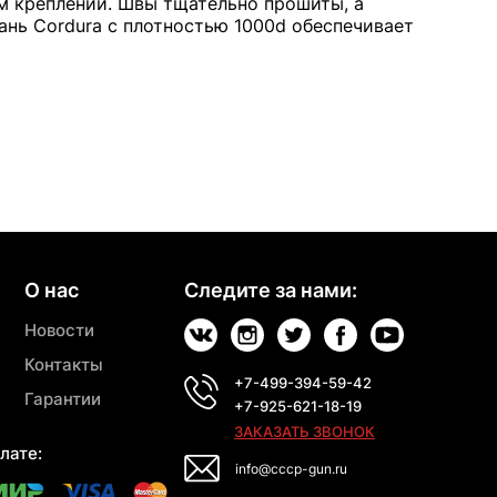
ом креплении. Швы тщательно прошиты, а
ань Cordura с плотностью 1000d обеспечивает
О нас
Следите за нами:
Новости
Контакты
+7-499-394-59-42
Гарантии
+7-925-621-18-19
ЗАКАЗАТЬ ЗВОНОК
лате:
info@cccp-gun.ru