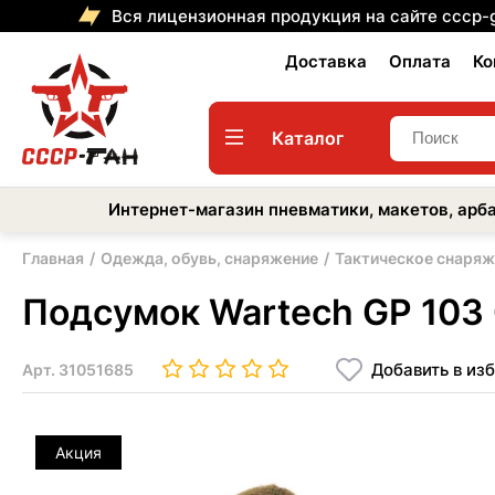
Вся лицензионная продукция на сайте cccp-
Доставка
Оплата
Ко
Каталог
Интернет-магазин пневматики, макетов, арба
Главная
Одежда, обувь, снаряжение
Тактическое снаряж
Подсумок Wartech GP 103 
Добавить в из
Арт.
31051685
Акция