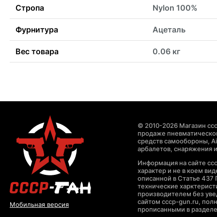
Стропа
Nylon 100%
Фурнитура
Ацеталь
Вес товара
0.06 кг
© 2010-2026 Магазин ccc
продаже пневматическог
средств самообороны, Air
арбалетов, снаряжения и
Информация на сайте cc
характер и не в коем ви
описанной в Статье 437 
технические харктерист
производителем без уве
сайтом cccp-gun.ru, пол
Мобильная версия
прописанными в раздел