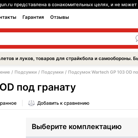
gun.ru представлена в ознакомительных целях, и не може
нтакты
Гарантия
Отзывы
летов и луков, товаров для страйкбола и самообороны. Б
ение
Подсумки
Подсумки
Подсумок Wartech GP 103 OD по
OD под гранату
бранное
Добавить к сравнению
Выберите комплектацию