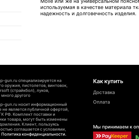
Molle или же на универсальном поясн
используемая в качестве материала тк
надежность и долговечность изделия.
p-gun.ru специализируется на
Как купить
о оружия, пистолетов, винтовок,
soft (страйкбол), луков,
Доставка
 много другого
Оплата
cp-gun.ru носит информационный
де не является публичной офертой,
ГК РФ. Комплект поставки и
ики товара, могут быть изменены
домления. Клиент, пользуясь
Мы принимаем к оп
ностью соглашается с условиями,
е
Политика конфиденциальности.