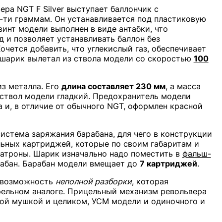
ра NGT F Silver выступает баллончик с
2-ти граммам. Он устанавливается под пластиковую
инт модели выполнен в виде антабки, что
 и позволяет устанавливать баллон без
очется добавить, что углекислый газ, обеспечивает
ы шарик вылетал из ствола модели со скоростью
100
з металла. Его
длина составляет 230 мм
, а масса
, ствол модели гладкий. Предохранитель модели
 и, в отличие от обычного NGT, оформлен красной
истема заряжания барабана, для чего в конструкции
ьных картриджей, которые по своим габаритам и
атроны. Шарик изначально надо поместить в
фальш-
арабан. Барабан модели вмещает до
7 картриджей
.
 возможность
неполной разборки
, которая
трельном аналоге. Прицельный механизм револьвера
мой мушкой и целиком, УСМ модели и одиночного и