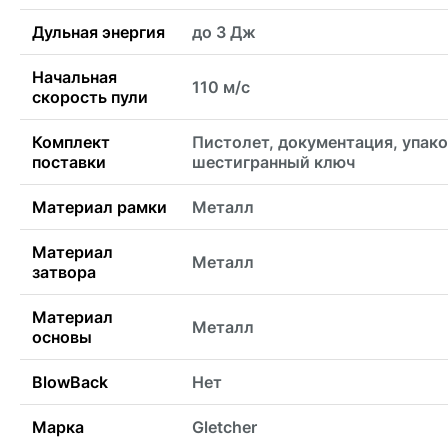
Дульная энергия
до 3 Дж
Начальная
110 м/с
скорость пули
Комплект
Пистолет, документация, упако
поставки
шестигранный ключ
Материал рамки
Металл
Материал
Металл
затвора
Материал
Металл
основы
BlowBack
Нет
Марка
Gletcher