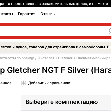
gun.ru представлена в ознакомительных целях, и не може
нтакты
Гарантия
Отзывы
летов и луков, товаров для страйкбола и самообороны. Б
истолеты по бренду
Пистолеты Gletcher
Пневматический рев
Gletcher NGT F Silver (Наг
ранное
Добавить к сравнению
Выберите комплектацию