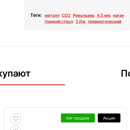
Теги:
металл
СО2
Револьвер
4.5 мм
наган
гладкий ствол
3 Дж
пневматический
купают
П
Хит продаж
Акция