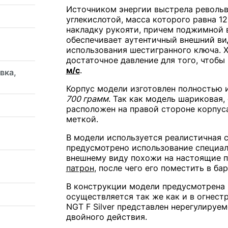
Источником энергии выстрела револьве
углекислотой, масса которого равна 1
накладку рукояти, причем поджимной в
обеспечивает аутентичный внешний вид
использования шестигранного ключа. Х
достаточное давление для того, чтоб
м/с
.
вка,
Корпус модели изготовлен полностью и
700 грамм
. Так как модель шариковая
расположен на правой стороне корпуса
меткой.
В модели используется реалистичная с
предусмотрено использование специал
внешнему виду похожи на настоящие п
патрон
, после чего его поместить в б
В конструкции модели предусмотрена
осуществляется так же как и в огнес
NGT F Silver представлен нерегулируе
двойного действия.