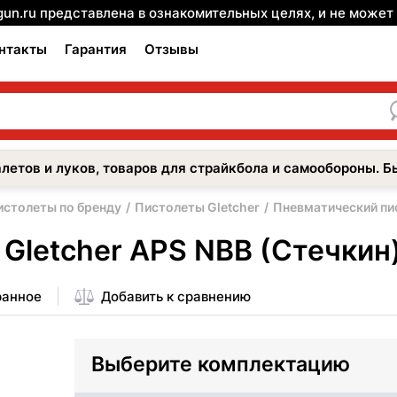
gun.ru представлена в ознакомительных целях, и не може
нтакты
Гарантия
Отзывы
летов и луков, товаров для страйкбола и самообороны. Б
истолеты по бренду
Пистолеты Gletcher
Пневматический пис
Gletcher APS NBB (Стечкин
ранное
Добавить к сравнению
Выберите комплектацию