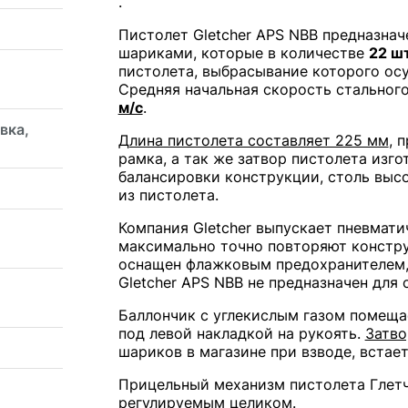
.
Пистолет Gletcher APS NBB предназнач
шариками, которые в количестве
22 ш
пистолета, выбрасывание которого осу
Средняя начальная скорость стальног
м/с
.
вка,
Длина пистолета составляет 225 мм
, 
рамка, а так же затвор пистолета изго
балансировки конструкции, столь выс
из пистолета.
Компания Gletcher выпускает пневмати
максимально точно повторяют констру
оснащен флажковым предохранителем, 
Gletcher APS NBB не предназначен для
Баллончик с углекислым газом помещае
под левой накладкой на рукоять.
Затво
шариков в магазине при взводе, встает
Прицельный механизм пистолета Глетч
регулируемым целиком.