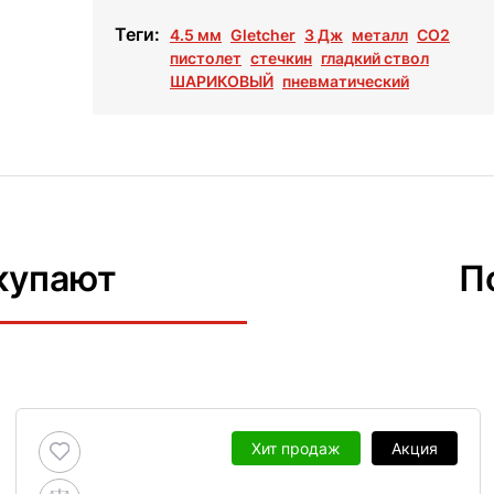
Теги:
4.5 мм
Gletcher
3 Дж
металл
СО2
пистолет
стечкин
гладкий ствол
ШАРИКОВЫЙ
пневматический
купают
П
Хит продаж
Акция