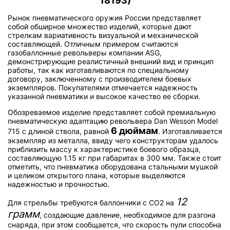
18193)
Рынок пневматического оружия России представляет
собой обширное множество изделий, которые дают
стрелкам вариативность визуальной и механической
составляющей. Отличным примером считаются
газобаллонные револьверы компании ASG,
демонстрирующие реалистичный внешний вид и принцип
работы, так как изготавливаются по специальному
договору, заключенному с производителем боевых
экземпляров. Покупателями отмечается надежность
указанной пневматики и высокое качество ее сборки.
Обозреваемое изделие представляет собой премиальную
пневматическую адаптацию револьвера Dan Wesson Model
6 дюймам
715 с длиной ствола, равной
. Изготавливается
экземпляр из металла, ввиду чего конструкторам удалось
приблизить массу к характеристике боевого образца,
составляющую 1.15 кг при габаритах в 300 мм. Также стоит
отметить, что пневматика оборудована стальными мушкой
и целиком открытого плана, которые выделяются
надежностью и прочностью.
12
Для стрельбы требуются баллончики с CO2 на
грамм
, создающие давление, необходимое для разгона
снаряда, при этом сообщается, что скорость пули способна