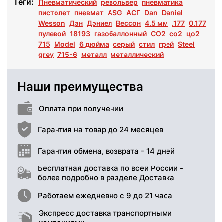
Теги:
Пневматический
револьвер
пневматика
пистолет
пневмат
ASG
АСГ
Dan
Daniel
Wesson
Дэн
Дэниел
Вессон
4.5 мм
.177
0.177
пулевой
18193
газобаллонный
CO2
со2
цо2
715
Model
6 дюйма
серый
стил
грей
Steel
grey
715-6
металл
металлический
Наши преимущества
Оплата при получении
Гарантия на товар до 24 месяцев
Гарантия обмена, возврата - 14 дней
Бесплатная доставка по всей России -
более подробно в разделе Доставка
Работаем ежедневно с 9 до 21 часа
Экспресс доставка транспортными