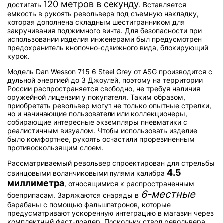
120 метров в секунду
достигать
. Вставляется
емкость в рукоять револьвера под съемную накладку,
которая дополнена складным шестигранником для
закручивания поджимного винта. Для безопасности при
использовании изделия инженерами был предусмотрен
предохранитель кнопочно-сдвижного вида, блокирующий
курок.
Модель Dan Wesson 715 6 Steel Grey от ASG производится с
дульной энергией до 3 Джоулей, поэтому на территории
России распространяется свободно, не требуя наличия
оружейной лицензии у покупателя. Таким образом,
приобретать револьвер могут не только опытные стрелки,
но и начинающие пользователи или коллекционеры,
собирающие интересные экземпляры пневматики с
реалистичным визуалом. Чтобы использовать изделие
было комфортнее, рукоять оснастили прорезиненным
противоскользящим слоем.
Рассматриваемый револьвер спроектирован для стрельбы
4.5
свинцовыми воланчиковыми пулями калибра
миллиметра
, относящимися к распространенным
6-местные
боеприпасам. Заряжаются снаряды в
барабаны с помощью фальшпатронов, которые
предусматривают ускоренную интеграцию в магазин через
комплектный фаст-лоадер. Поскольку ствол револьвера