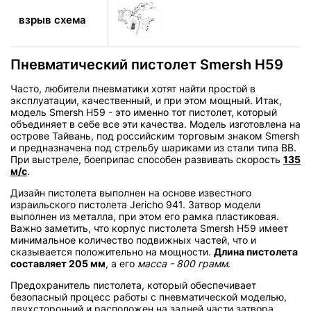
взрыв схема
Пневматический пистолет Smersh H59
Часто, любители пневматики хотят найти простой в
эксплуатации, качественный, и при этом мощный. Итак,
модель Smersh H59 - это именно тот пистолет, который
объединяет в себе все эти качества. Модель изготовлена на
острове Тайвань, под российским торговым знаком Smersh
и предназначена под стрельбу шариками из стали типа BB.
При выстреле, боеприпас способен развивать скорость
135
м/с
.
Дизайн пистолета выполнен на основе известного
израильского пистолета Jericho 941. Затвор модели
выполнен из металла, при этом его рамка пластиковая.
Важно заметить, что корпус пистолета Smersh H59 имеет
минимальное количество подвижных частей, что и
сказывается положительно на мощности.
Длина пистолета
составляет 205 мм
, а его
масса - 800 грамм
.
Предохранитель пистолета, который обеспечивает
безопасный процесс работы с пневматической моделью,
двухсторонний и расположен на задней части затвора