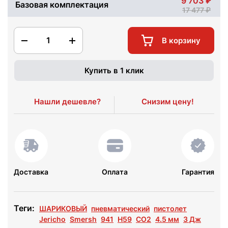
9 703
Базовая комплектация
17 477
1
В корзину
Купить в 1 клик
Нашли дешевле?
Снизим цену!
Доставка
Оплата
Гарантия
Теги:
ШАРИКОВЫЙ
пневматический
пистолет
Jericho
Smersh
941
H59
СО2
4.5 мм
3 Дж