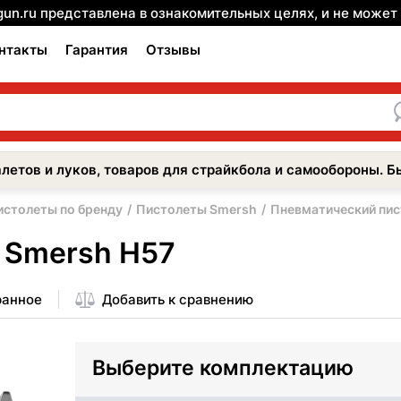
gun.ru представлена в ознакомительных целях, и не може
нтакты
Гарантия
Отзывы
летов и луков, товаров для страйкбола и самообороны. Б
истолеты по бренду
Пистолеты Smersh
Пневматический пис
 Smersh H57
ранное
Добавить к сравнению
Выберите комплектацию