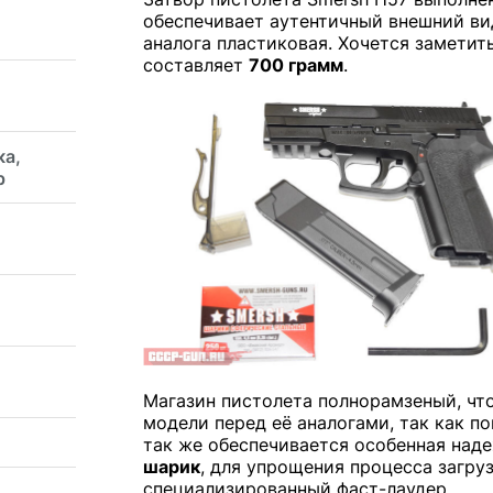
обеспечивает аутентичный внешний вид
аналога пластиковая. Хочется заметит
составляет
700 грамм
.
ка,
р
Магазин пистолета полнорамзеный, чт
модели перед её аналогами, так как п
так же обеспечивается особенная над
шарик
, для упрощения процесса загру
специализированный фаст-лаудер.