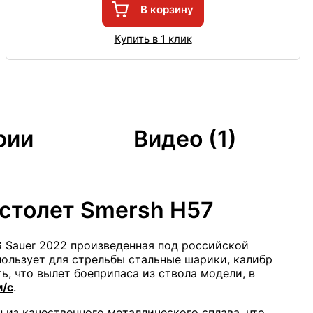
В корзину
Купить в 1 клик
рии
Видео (1)
столет Smersh H57
G Sauer 2022 произведенная под российской
пользует для стрельбы стальные шарики, калибр
ь, что вылет боеприпаса из ствола модели, в
м/с
.
 из качественного металлического сплава, что