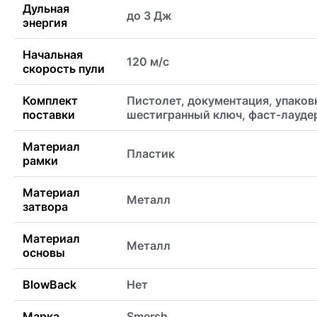
Дульная
до 3 Дж
энергия
Начальная
120 м/с
скорость пули
Комплект
Пистолет, документация, упаков
поставки
шестигранный ключ, фаст-лауде
Материал
Пластик
рамки
Материал
Металл
затвора
Материал
Металл
основы
BlowBack
Нет
Марка
Smersh