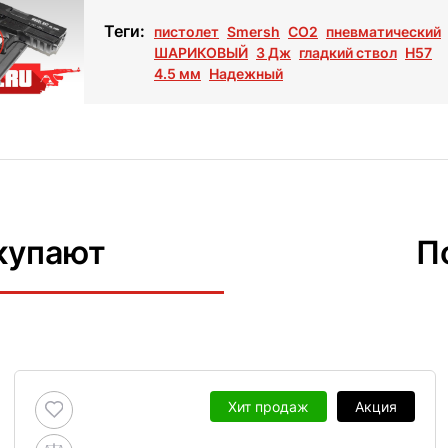
Теги:
пистолет
Smersh
СО2
пневматический
ШАРИКОВЫЙ
3 Дж
гладкий ствол
H57
4.5 мм
Надежный
купают
П
Хит продаж
Акция