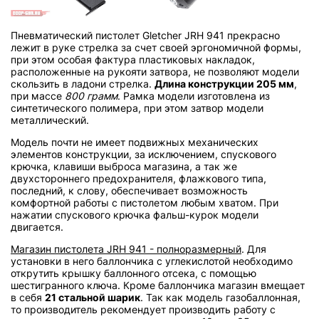
Пневматический пистолет Gletcher JRH 941 прекрасно
лежит в руке стрелка за счет своей эргономичной формы,
при этом особая фактура пластиковых накладок,
расположенные на рукояти затвора, не позволяют модели
скользить в ладони стрелка.
Длина конструкции 205 мм
,
при массе
800 грамм
. Рамка модели изготовлена из
синтетического полимера, при этом затвор модели
металлический.
Модель почти не имеет подвижных механических
элементов конструкции, за исключением, спускового
крючка, клавиши выброса магазина, а так же
двухстороннего предохранителя, флажкового типа,
последний, к слову, обеспечивает возможность
комфортной работы с пистолетом любым хватом. При
нажатии спускового крючка фальш-курок модели
двигается.
Магазин пистолета JRH 941 - полноразмерный
. Для
установки в него баллончика с углекислотой необходимо
открутить крышку баллонного отсека, с помощью
шестигранного ключа. Кроме баллончика магазин вмещает
в себя
21 стальной шарик
. Так как модель газобаллонная,
то производитель рекомендует производить работу с