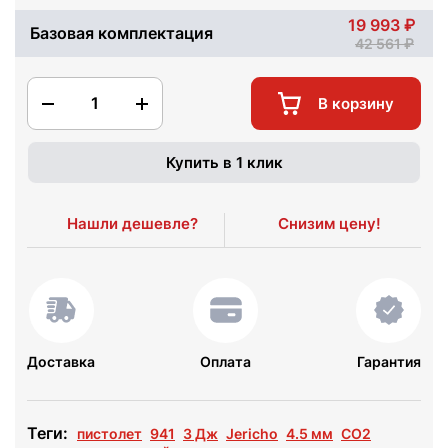
19 993
Базовая комплектация
42 561
1
В корзину
Купить в 1 клик
Нашли дешевле?
Снизим цену!
Доставка
Оплата
Гарантия
Теги:
пистолет
941
3 Дж
Jericho
4.5 мм
СО2