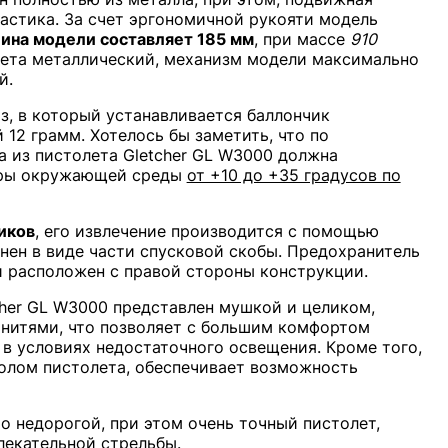
ластика. За счет эргономичной рукояти модель
ина модели составляет 185 мм
, при массе
910
толета металлический, механизм модели максимально
й.
з, в который устанавливается баллончик
12 грамм. Хотелось бы заметить, что по
а из пистолета Gletcher GL W3000 должна
уры окружающей среды
от +10 до +35 градусов по
иков
, его извлечение производится с помощью
нен в виде части спусковой скобы. Предохранитель
и расположен с правой стороны конструкции.
her GL W3000 представлен мушкой и целиком,
нитями, что позволяет с большим комфортом
 в условиях недостаточного освещения. Кроме того,
волом пистолета, обеспечивает возможность
о недорогой, при этом очень точный пистолет,
лекательной стрельбы.