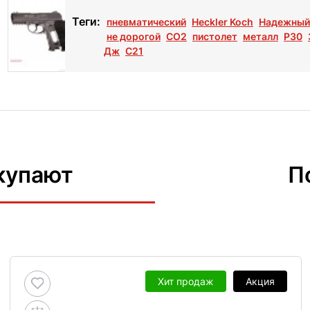
Теги:
пневматический
Heckler Koch
Надежный
не дорогой
СО2
пистолет
металл
P30
Дж
C21
купают
П
Хит продаж
Акция