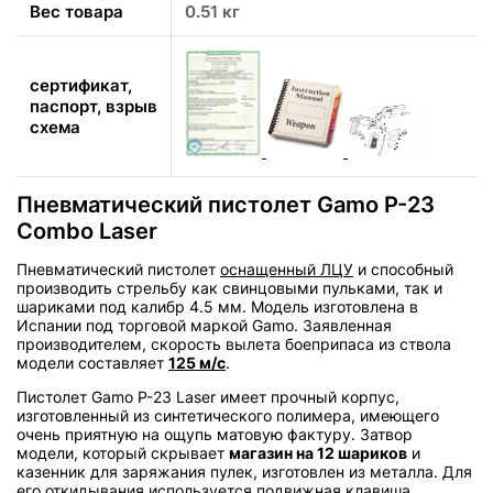
Вес товара
0.51 кг
сертификат,
паспорт, взрыв
схема
Пневматический пистолет Gamo P-23
Combo Laser
Пневматический пистолет
оснащенный ЛЦУ
и способный
производить стрельбу как свинцовыми пульками, так и
шариками под калибр 4.5 мм. Модель изготовлена в
Испании под торговой маркой Gamo. Заявленная
производителем, скорость вылета боеприпаса из ствола
модели составляет
125 м/с
.
Пистолет Gamo P-23 Laser имеет прочный корпус,
изготовленный из синтетического полимера, имеющего
очень приятную на ощупь матовую фактуру. Затвор
модели, который скрывает
магазин на 12 шариков
и
казенник для заряжания пулек, изготовлен из металла. Для
его откидывания используется подвижная клавиша,