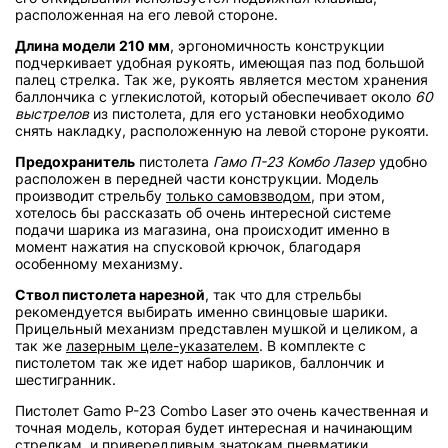
расположенная на его левой стороне.
Длина модели 210 мм
, эргономичность конструкции
подчеркивает удобная рукоять, имеющая паз под большой
палец стрелка. Так же, рукоять является местом хранения
баллончика с углекислотой, который обеспечивает около
60
выстрелов
из пистолета, для его установки необходимо
снять накладку, расположенную на левой стороне рукояти.
Предохранитель
пистолета
Гамо П-23 Комбо Лазер
удобно
расположен в передней части конструкции. Модель
производит стрельбу
только самовзводом
, при этом,
хотелось бы рассказать об очень интересной системе
подачи шарика из магазина, она происходит именно в
момент нажатия на спусковой крючок, благодаря
особенному механизму.
Ствол пистолета нарезной
, так что для стрельбы
рекомендуется выбирать именно свинцовые шарики.
Прицельный механизм представлен мушкой и целиком, а
так же
лазерным целе-указателем
. В комплекте с
пистолетом так же идет набор шариков, баллончик и
шестигранник.
Пистолет Gamo P-23 Combo Laser это очень качественная и
точная модель, которая будет интересная и начинающим
стрелкам, и привередливым знатокам пневматики.