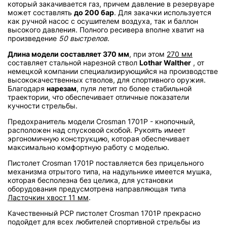
который закачивается газ, причем давление в резервуаре
может составлять
до 200 бар
. Для закачки используется
как ручной насос с осушителем воздуха, так и баллон
высокого давления. Полного ресивера вполне хватит на
произведение
50 выстрелов
.
Длина модели составляет 370 мм
, при этом
270 мм
составляет стальной нарезной ствол
Lothar Walther
, от
немецкой компании специализирующийся на производстве
высококачественных стволов, для спортивного оружия.
Благодаря
нарезам
, пуля летит по более стабильной
траектории, что обеспечивает отличные показатели
кучности стрельбы.
Предохранитель модели Crosman 1701P - кнопочный,
расположен над спусковой скобой. Рукоять имеет
эргономичную конструкцию, которая обеспечивает
максимально комфортную работу с моделью.
Пистолет Crosman 1701P поставляется без прицельного
механизма отрытого типа, на надульнике имеется мушка,
которая бесполезна без целика, для установки
оборудования предусмотрена направляющая типа
Ласточкин хвост 11 мм
.
Качественный PCP пистолет Crosman 1701P прекрасно
подойдет для всех любителей спортивной стрельбы из