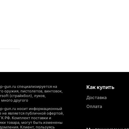
p-gun.ru специализируется на
Как купить
о оружия, пистолетов, винтовок,
soft (страйкбол), луков,
Доставка
 много другого
Оплата
cp-gun.ru носит информационный
де не является публичной офертой,
ГК РФ. Комплект поставки и
ики товара, могут быть изменены
домления. Клиент, пользуясь