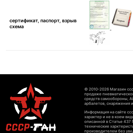
сертификат, паспорт, взрыв
схема
© 2010-2026 Магазин ccc
продаже пневматическог
средств самообороны, Air
арбалетов, снаряжения и
Информация на сайте cc
характер и не в коем ви
описанной в Статье 437 
технические харктерист
производителем без уве