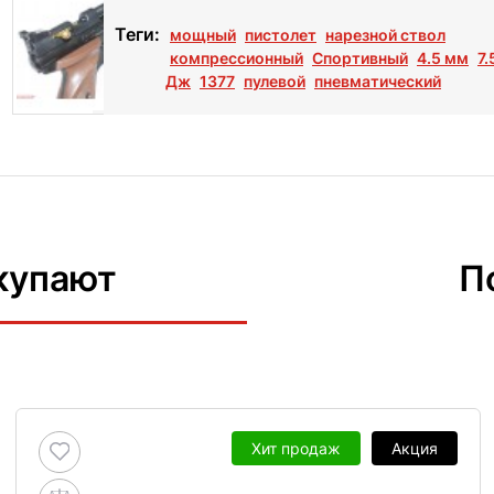
Теги:
мощный
пистолет
нарезной ствол
компрессионный
Спортивный
4.5 мм
7.
Дж
1377
пулевой
пневматический
купают
П
Хит продаж
Акция