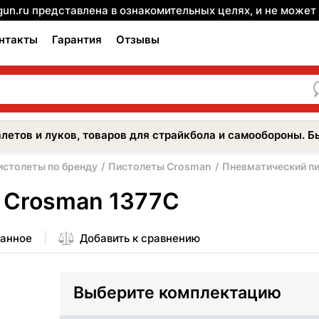
gun.ru представлена в ознакомительных целях, и не може
нтакты
Гарантия
Отзывы
летов и луков, товаров для страйкбола и самообороны. Б
истолеты по бренду
Пистолеты Crosman
Пневматический п
 Crosman 1377C
ранное
Добавить к сравнению
Выберите комплектацию