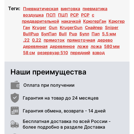
Теги:
Пневматическая
винтовка
пневматика
воздушка
ПСП
ПЦП
РСР
PCP
с
предварительной
накачкой
КрюгерГан
Крюгер
Ган
Kruger
Gun
KrugerGun
Снайпер
Sniper
BullPup
БулПап
Bull
Pup
Булл
Пап
5.5 мм
.22
0.22
прямоток
прямоточная
дерево
деревянная
деревянное
ложе
ложа
580 мм
58 см
резервуар 510
передний
взвод
Наши преимущества
Оплата при получении
Гарантия на товар до 24 месяцев
Гарантия обмена, возврата - 14 дней
Бесплатная доставка по всей России -
более подробно в разделе Доставка