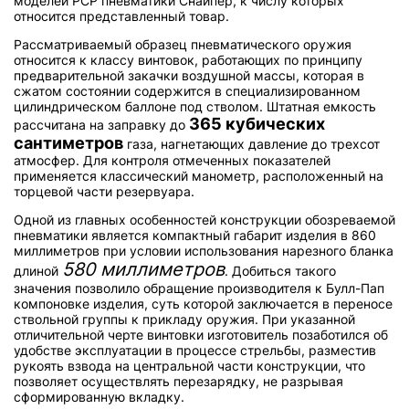
моделей РСР пневматики Снайпер, к числу которых
относится представленный товар.
Рассматриваемый образец пневматического оружия
относится к классу винтовок, работающих по принципу
предварительной закачки воздушной массы, которая в
сжатом состоянии содержится в специализированном
цилиндрическом баллоне под стволом. Штатная емкость
365 кубических
рассчитана на заправку до
сантиметров
газа, нагнетающих давление до трехсот
атмосфер. Для контроля отмеченных показателей
применяется классический манометр, расположенный на
торцевой части резервуара.
Одной из главных особенностей конструкции обозреваемой
пневматики является компактный габарит изделия в 860
миллиметров при условии использования нарезного бланка
580 миллиметров
длиной
. Добиться такого
значения позволило обращение производителя к Булл-Пап
компоновке изделия, суть которой заключается в переносе
ствольной группы к прикладу оружия. При указанной
отличительной черте винтовки изготовитель позаботился об
удобстве эксплуатации в процессе стрельбы, разместив
рукоять взвода на центральной части конструкции, что
позволяет осуществлять перезарядку, не разрывая
сформированную вкладку.