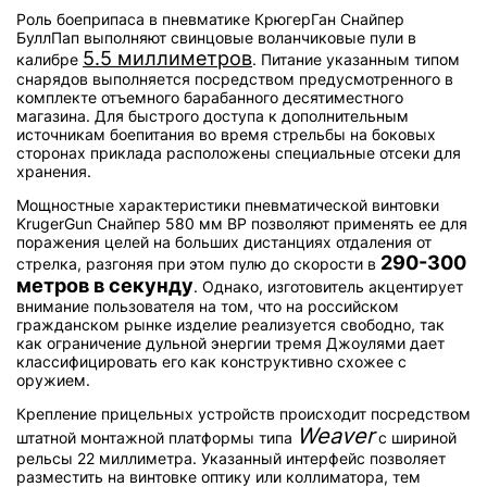
Роль боеприпаса в пневматике КрюгерГан Снайпер
БуллПап выполняют свинцовые воланчиковые пули в
5.5 миллиметров
калибре
. Питание указанным типом
снарядов выполняется посредством предусмотренного в
комплекте отъемного барабанного десятиместного
магазина. Для быстрого доступа к дополнительным
источникам боепитания во время стрельбы на боковых
сторонах приклада расположены специальные отсеки для
хранения.
Мощностные характеристики пневматической винтовки
KrugerGun Снайпер 580 мм BP позволяют применять ее для
поражения целей на больших дистанциях отдаления от
290-300
стрелка, разгоняя при этом пулю до скорости в
метров в секунду
. Однако, изготовитель акцентирует
внимание пользователя на том, что на российском
гражданском рынке изделие реализуется свободно, так
как ограничение дульной энергии тремя Джоулями дает
классифицировать его как конструктивно схожее с
оружием.
Крепление прицельных устройств происходит посредством
Weaver
штатной монтажной платформы типа
с шириной
рельсы 22 миллиметра. Указанный интерфейс позволяет
разместить на винтовке оптику или коллиматора, тем