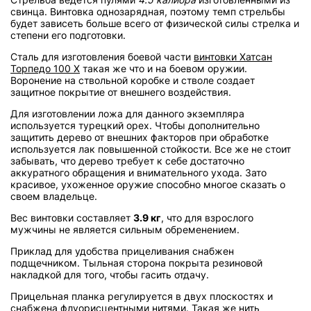
свинца. Винтовка однозарядная, поэтому темп стрельбы
будет зависеть больше всего от физической силы стрелка и
степени его подготовки.
Сталь для изготовления боевой части
винтовки Хатсан
Торпедо 100 Х
такая же что и на боевом оружии.
Воронение на ствольной коробке и стволе создает
защитное покрытие от внешнего воздействия.
Для изготовлении ложа для данного экземпляра
используется турецкий орех. Чтобы дополнительно
защитить дерево от внешних факторов при обработке
используется лак повышенной стойкости. Все же не стоит
забывать, что дерево требует к себе достаточно
аккуратного обращения и внимательного ухода. Зато
красивое, ухоженное оружие способно многое сказать о
своем владельце.
Вес винтовки составляет
3.9 кг
, что для взрослого
мужчины не является сильным обременением.
Приклад для удобства прицеливания снабжен
подщечником. Тыльная сторона покрыта резиновой
накладкой для того, чтобы гасить отдачу.
Прицельная планка регулируется в двух плоскостях и
снабжена флуорисцентными нитями. Такая же нить