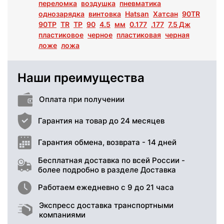
переломка
воздушка
пневматика
однозарядка
винтовка
Hatsan
Хатсан
90TR
90ТР
TR
ТР
90
4.5
мм
0.177
.177
7.5 Дж
пластиковое
черное
пластиковая
черная
ложе
ложа
Наши преимущества
Оплата при получении
Гарантия на товар до 24 месяцев
Гарантия обмена, возврата - 14 дней
Бесплатная доставка по всей России -
более подробно в разделе Доставка
Работаем ежедневно с 9 до 21 часа
Экспресс доставка транспортными
компаниями