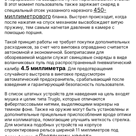
В этот момент пользователь также заряжает снаряд в
450-
специальный отсек указанного нарезного
миллиметрового
бланка. Выстрел происходит, когда
после нажатия на спуск механизм высвобождает витую
пружину, тем самым нагнетая давление в камере с
помощью поршня.
Такой принцип работы не требует покупки дополнительных
расходников, за счет чего винтовка оправданно считается
автономной и экономичной. Боеприпасами для
обозреваемой модели служат свинцовые снаряды в виде
воланчиковых пуль под распространенный пневматический
4.5 миллиметра
калибр
. Для предотвращения
случайного выстрела в винтовке предусмотрен
автоматический предохранитель, срабатывающий после
взведения и гарантирующий безопасность пользователя.
В список штатных устройств для наведения на цель входят
мушка и целик типа Truglo, которые отличаются
фиберглассовыми нитями, выделяющими маркеры на
темном фоне. Также на оружие могут быть установлены и
дополнительные прицельные приспособления вроде оптики
или коллиматора, помогающие улучшить меткость стрелка.
Для монтажа подобных устройств на корпусе
спроектирована рельса шириной 11 миллиметров под