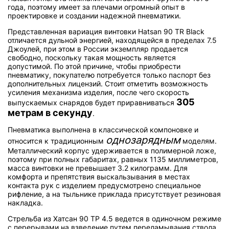
года, поэтому имеет за плечами огромный опыт в
проектировке и создании надежной пневматики.
Представленная вариация винтовки Hatsan 90 TR Black
отличается дульной энергией, находящейся в пределах 7.5
Джоулей, при этом в России экземпляр продается
свободно, поскольку такая мощность является
допустимой. По этой причине, чтобы приобрести
пневматику, покупателю потребуется только паспорт без
дополнительных лицензий. Стоит отметить возможность
усиления механизма изделия, после чего скорость
305
выпускаемых снарядов будет приравниваться
метрам в секунду
.
Пневматика выполнена в классической компоновке и
однозарядным
относится к традиционным
моделям.
Металлический корпус удерживается в полимерной ложе,
поэтому при полных габаритах, равных 1135 миллиметров,
масса винтовки не превышает 3.2 килограмм. Для
комфорта и препятствия выскальзывания в местах
контакта рук с изделием предусмотрено специальное
рифление, а на тыльнике приклада присутствует резиновая
накладка.
Стрельба из Хатсан 90 ТР 4.5 ведется в одиночном режиме
с перерывами на взведение путем переламывания ствола.