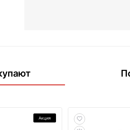
купают
П
Акция