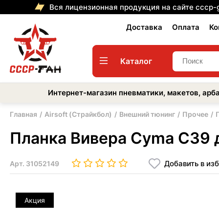
Вся лицензионная продукция на сайте cccp-
Доставка
Оплата
Ко
Каталог
Интернет-магазин пневматики, макетов, арба
Главная
Airsoft (Страйкбол)
Внешний тюнинг
Прочее
Планка Вивера Cyma C39 
Добавить в из
Арт.
31052149
Акция