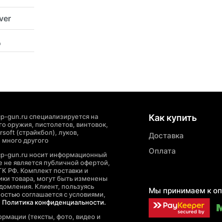
ver
Д
p-gun.ru специализируется на
Как купить
о оружия, пистолетов, винтовок,
soft (страйкбол), луков,
Доставка
 много другого
Оплата
cp-gun.ru носит информационный
де не является публичной офертой,
ГК РФ. Комплект поставки и
ики товара, могут быть изменены
домления. Клиент, пользуясь
Мы принимаем к оп
ностью соглашается с условиями,
е
Политика конфиденциальности.
рмации (тексты, фото, видео и