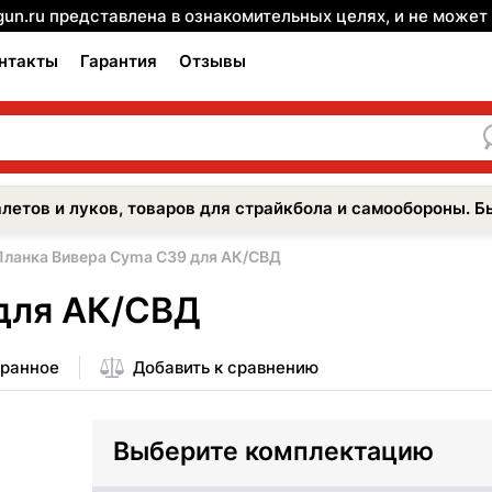
gun.ru представлена в ознакомительных целях, и не може
нтакты
Гарантия
Отзывы
летов и луков, товаров для страйкбола и самообороны. Б
Планка Вивера Cyma C39 для АК/СВД
для АК/СВД
бранное
Добавить к сравнению
Выберите комплектацию