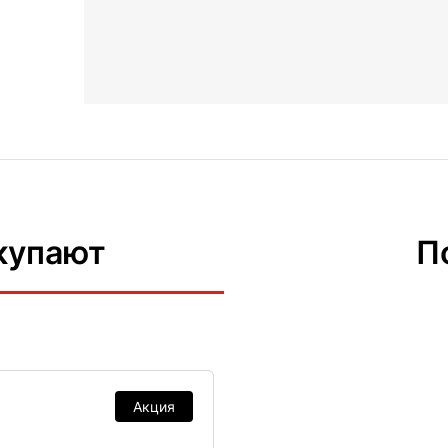
купают
П
Акция