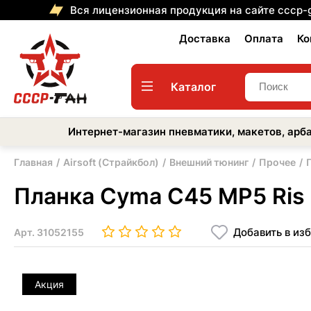
Вся лицензионная продукция на сайте cccp-
Доставка
Оплата
Ко
Каталог
Интернет-магазин пневматики, макетов, арба
Главная
Airsoft (Страйкбол)
Внешний тюнинг
Прочее
Планка Cyma С45 МР5 Ris 
Добавить в из
Арт.
31052155
Акция