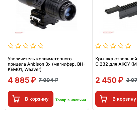
Увеличитель коллиматорного
Крышка ствольной 
прицела Anbison 3x (магнифер, BH-
C.232 для АКСУ (Ma
KEM01, Weaver)
4 885
2 450
7 994
3 97
В корзину
В корзину
Товар в наличии