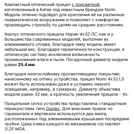
Компактный оптический прицел
с подсветкой
,
изготовленный в Китае под известным брендом Norin.
Модель отлично подойдет для крепления её на различное
пневматическое вооружение и позволяет с комфортом
производить стрельбу по целям на средних расстояниях.
Корпус оптического прицела
Норин 4х32 ЛС
, как и у
большинства современных моделей, выполнен из
алюминиевого сплава, благодаря чему модель имеет
небольшой вес. Благодаря герметичности конструкции, в
оптическую систему исключена возможность
проникновения влаги и пыли. Посадочный диаметр модели
равен
25.4 мм
.
Благодаря многослойному просветляющему покрытию,
нанесенному на оптику устройства, прицел Norin 4х32 LS
может быть использован даже в условиях низкого
освещения, например, в сумерках. Диаметр объектива
модели равен 32 мм, а кратность увеличения прицела - 4х.
Прицельная сетка устройства представлена стандартным
перекрестием типа
Duplex
. Для внесения правок по
горизонтали и вертикали используется два винта,
расположенных под алюминиевыми крышками посередине
трубки. Цена клика каждого из механизмов составляет
0.25 МОА
.