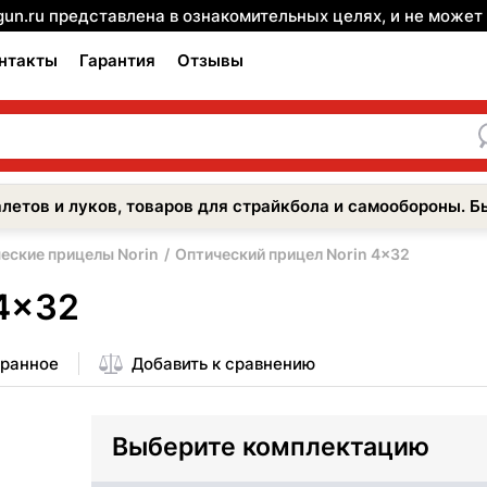
gun.ru представлена в ознакомительных целях, и не може
нтакты
Гарантия
Отзывы
летов и луков, товаров для страйкбола и самообороны. Б
еские прицелы Norin
Оптический прицел Norin 4x32
 4x32
бранное
Добавить к сравнению
Выберите комплектацию