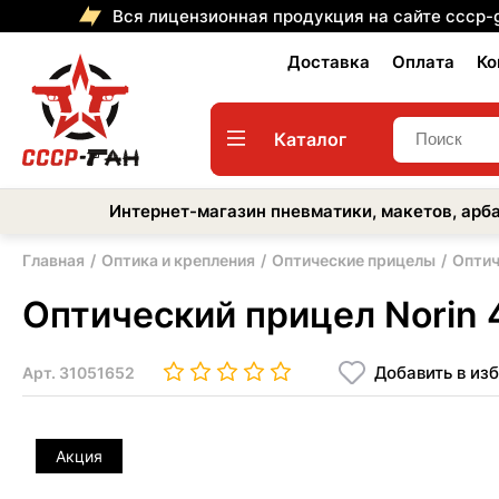
Вся лицензионная продукция на сайте cccp-
Доставка
Оплата
Ко
Каталог
Интернет-магазин пневматики, макетов, арба
Главная
Оптика и крепления
Оптические прицелы
Оптич
Оптический прицел Norin
Добавить в из
Арт.
31051652
Акция