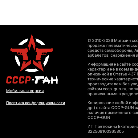
© 2010-2026 Магазин ccc
продаже пневматическог
средств самообороны, Air
арбалетов, снаряжения и
Информация на сайте cc
характер и не в коем ви
описанной в Статье 437 
технические харктерист
производителем без уве
сайтом cccp-gun.ru, пол
Мобильная версия
прописанными в раздел
Копирование любой инфо
Политика конфиденциальности
др.) с сайта CCCP-GUN 
наличия письменного со
CCCP-GUN
ИП Пантюхина Екатерин
322508100365805