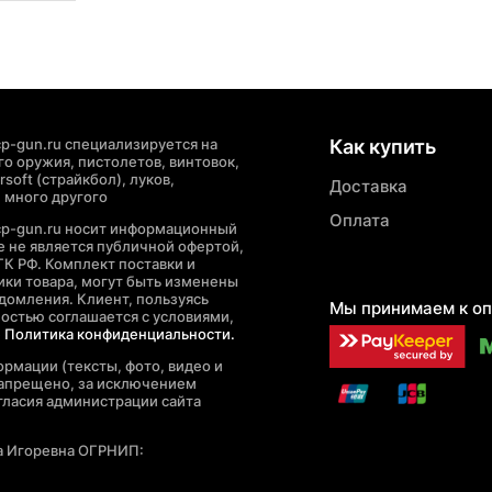
p-gun.ru специализируется на
Как купить
о оружия, пистолетов, винтовок,
soft (страйкбол), луков,
Доставка
 много другого
Оплата
cp-gun.ru носит информационный
де не является публичной офертой,
ГК РФ. Комплект поставки и
ики товара, могут быть изменены
домления. Клиент, пользуясь
Мы принимаем к оп
ностью соглашается с условиями,
е
Политика конфиденциальности.
рмации (тексты, фото, видео и
запрещено, за исключением
гласия администрации сайта
а Игоревна ОГРНИП: