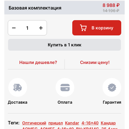
8 988
Базовая комплектация
14 196
1
В корзину
Купить в 1 клик
Нашли дешевле?
Снизим цену!
Доставка
Оплата
Гарантия
Теги:
Оптический
прицел
Kandar
4-16x40
Кандар
AOMEG
АОМЕГ
4-16х40
BH-KR414G
25.4 мм