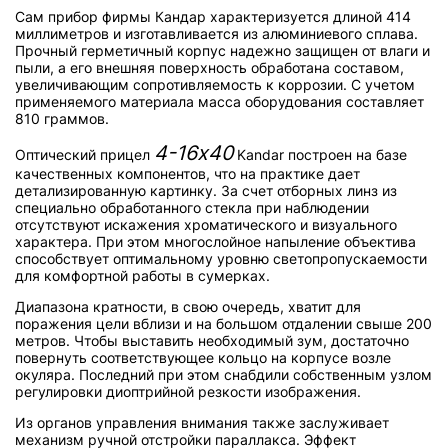
Сам прибор фирмы Кандар характеризуется длиной 414
миллиметров и изготавливается из алюминиевого сплава.
Прочный герметичный корпус надежно защищен от влаги и
пыли, а его внешняя поверхность обработана составом,
увеличивающим сопротивляемость к коррозии. С учетом
применяемого материала масса оборудования составляет
810 граммов.
4-16x40
Оптический прицел
Kandar построен на базе
качественных компонентов, что на практике дает
детализированную картинку. За счет отборных линз из
специально обработанного стекла при наблюдении
отсутствуют искажения хроматического и визуального
характера. При этом многослойное напыление объектива
способствует оптимальному уровню светопропускаемости
для комфортной работы в сумерках.
Диапазона кратности, в свою очередь, хватит для
поражения цели вблизи и на большом отдалении свыше 200
метров. Чтобы выставить необходимый зум, достаточно
повернуть соответствующее кольцо на корпусе возле
окуляра. Последний при этом снабдили собственным узлом
регулировки диоптрийной резкости изображения.
Из органов управления внимания также заслуживает
механизм ручной отстройки параллакса. Эффект