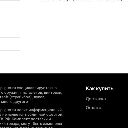
p-gun.ru специализируется на
Как купить
о оружия, пистолетов, винтовок,
soft (страйкбол), луков,
Доставка
 много другого
Оплата
cp-gun.ru носит информационный
де не является публичной офертой,
ГК РФ. Комплект поставки и
ики товара, могут быть изменены