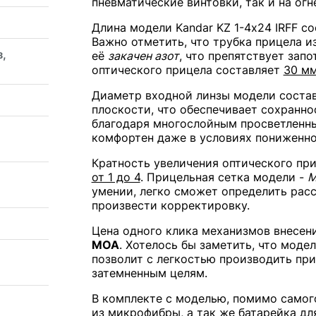
пневматические винтовки, так и на ог
Длина модели Kandar KZ 1-4х24 IRFF с
Важно отметить, что трубка прицела и
з,
её
закачен азот
, что препятствует зап
оптического прицела составляет
30 м
Диаметр входной линзы модели соста
плоскости, что обеспечивает сохранно
благодаря многослойным просветленны
комфортен даже в условиях пониженн
Кратность увеличения оптического при
от 1 до 4
. Прицельная сетка модели -
M
умении, легко сможет определить расс
произвести корректировку.
Цена одного клика механизмов внесен
MOA
. Хотелось бы заметить, что мод
позволит с легкостью производить пр
затемненным целям.
В комплекте с моделью, помимо самого
из микрофибры, а так же батарейка дл