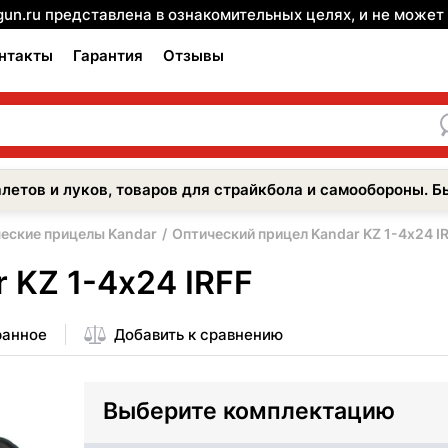
gun.ru представлена в ознакомительных целях, и не може
нтакты
Гарантия
Отзывы
летов и луков, товаров для страйкбола и самообороны. Б
еские прицелы Kandar
Оптический прицел Kandar KZ 1-4х24 I
 KZ 1-4х24 IRFF
ранное
Добавить к сравнению
Выберите комплектацию