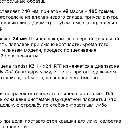
нестрельные образцы.
оставляет
240 мм
, при этом её масса -
465 грамм
.
зготовлена из алюминиевого сплава, причем внутрь
отеванию линз. Диаметр трубки в местах крепления
м
.
вляет
24 мм
. Прицел находится в первой фокальной
сть поправок при смене кратности. Кроме того,
м линзам модели, процесс прицеливания
ой освещенности.
цела Kandar KZ 1-4х24 IRFF изменяется в диапазоне
il-Dot
, благодаря чему, стрелок при определенном
тояние до объекта, на основе чего быстро
ия поправок оптического прицела составляет
0.5
ель оснащена
системой двухцветной подсветки
, что
ицельную стрельбу по слабоконтрастным, либо
 прицела, поставляются крышки для линз, салфетка
я подсветки.