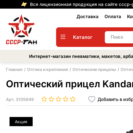
Вся лицензионная продукция на сайте cccp-
Доставка
Оплата
Ко
Каталог
Интернет-магазин пневматики, макетов, арба
Главная
Оптика и крепления
Оптические прицелы
Оптич
Оптический прицел Kandar
Добавить в изб
Арт.
3105649
Акция