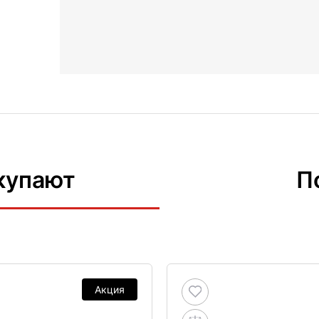
купают
П
Акция