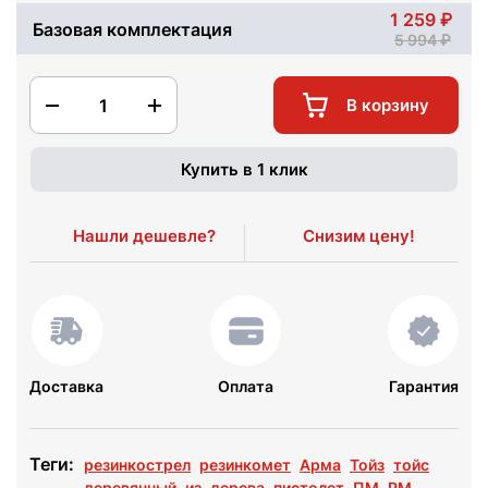
1 259
Базовая комплектация
5 994
1
В корзину
Купить в 1 клик
Нашли дешевле?
Снизим цену!
Доставка
Оплата
Гарантия
Теги:
резинкострел
резинкомет
Арма
Тойз
тойс
деревянный
из
дерева
пистолет
ПМ
PM