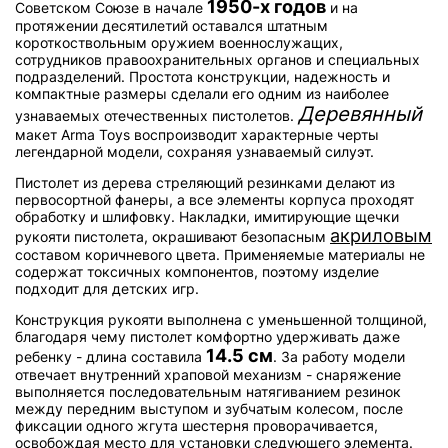
1950-х годов
Советском Союзе в начале
и на
протяжении десятилетий оставался штатным
короткоствольным оружием военнослужащих,
сотрудников правоохранительных органов и специальных
подразделений. Простота конструкции, надежность и
компактные размеры сделали его одним из наиболее
Деревянный
узнаваемых отечественных пистолетов.
макет Arma Toys воспроизводит характерные черты
легендарной модели, сохраняя узнаваемый силуэт.
Пистолет из дерева стреляющий резинками делают из
первосортной фанеры, а все элементы корпуса проходят
обработку и шлифовку. Накладки, имитирующие щечки
акриловым
рукояти пистолета, окрашивают безопасным
составом коричневого цвета. Применяемые материалы не
содержат токсичных компонентов, поэтому изделие
подходит для детских игр.
Конструкция рукояти выполнена с уменьшенной толщиной,
благодаря чему пистолет комфортно удерживать даже
14.5 см
ребенку - длина составила
. За работу модели
отвечает внутренний храповой механизм - снаряжение
выполняется последовательным натягиванием резинок
между передним выступом и зубчатым колесом, после
фиксации одного жгута шестерня проворачивается,
освобождая место для установки следующего элемента.