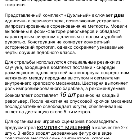
тематики.
два
Представленный комплект «Дуэльный» включает
идентичных резинкострела, позволяющих устраивать
импровизированные соревнования на меткость. Модели
выполнены в форм-факторе револьверов и обладают
характерным силуэтом с длинным стволом и удобной
рукоятью. Конструкция не копирует конкретный
исторический прототип, однако сохраняет узнаваемые
черты оружия подобного класса.
Для стрельбы используются специальные резинки из
каучука, входящие в комплект поставки - снаряды
размещаются вдоль верхней части корпуса посредством
натяжения между передним выступом и сегментами
внутреннего храпового механизма. Шестерня выполняет
роль импровизированного барабана, а рекомендуемый
16 шт
боекомплект составляет
резинок на каждый
револьвер. После нажатия на спусковой крючок механизм
последовательно освобождает жгуты, обеспечивая их
вылет на дистанцию около 5-ти метров.
Для организации игровых сценариев производитель
комплект мишеней
предусмотрел
в количестве 2-х
штук. В набор входят деревянные фигурки в виде
солдатиков высотой семь сантиметров, которые