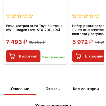
Резинкострел Arma Toys винтовка
Набор резинкострел
AWP (Dragon Lore, AT017DL, L96)
Линия огня (пистол
винтовка Драгунова
7 493
5 972
18 505
14 3
В корзину
В корзину
Товар в наличии
Описание
Отзывы
Комментарии
Характеристики