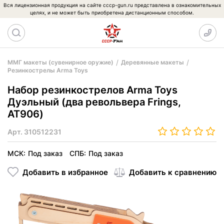
Вся лицензионная продукция на сайте cccp-gun.ru представлена в ознакомительных
целях, и не может быть приобретена дистанционным способом.
ММГ макеты (сувенирное оружие)
Деревянные макеты
Резинкострелы Arma Toys
Набор резинкострелов Arma Toys
Дуэльный (два револьвера Frings,
AT906)
Арт.
310512231
МСК:
Под заказ
СПБ:
Под заказ
Добавить в избранное
Добавить к сравнению