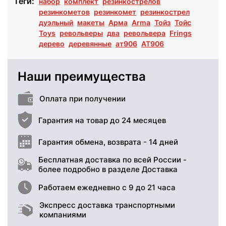
Теги:
набор
комплект
резинкострелов
резинкометов
резинкомет
резинкострел
дуэльный
макеты
Арма
Arma
Тойз
Тойс
Toys
револьверы
два
револьвера
Frings
дерево
деревянные
ат906
AT906
Наши преимущества
Оплата при получении
Гарантия на товар до 24 месяцев
Гарантия обмена, возврата - 14 дней
Бесплатная доставка по всей России -
более подробно в разделе Доставка
Работаем ежедневно с 9 до 21 часа
Экспресс доставка транспортными
компаниями