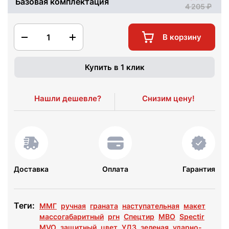
Базовая комплектация
4 205
1
В корзину
Купить в 1 клик
Нашли дешевле?
Снизим цену!
Доставка
Оплата
Гарантия
Теги:
ММГ
ручная
граната
наступательная
макет
массогабаритный
ргн
Спецтир
МВО
Spectir
MVO
защитный
цвет
УДЗ
зеленая
ударно-