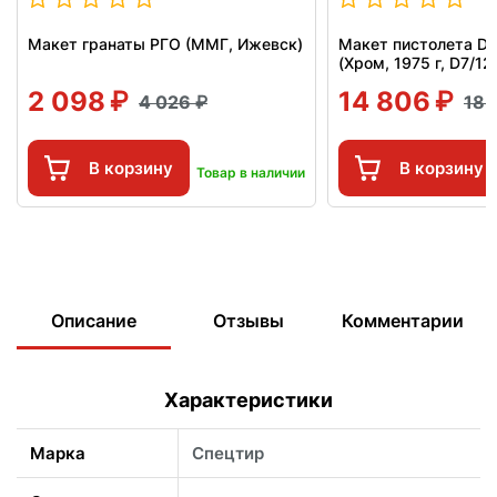
Макет гранаты РГО (ММГ, Ижевск)
Макет пистолета Den
(Хром, 1975 г, D7/1
2 098
14 806
4 026
18 
В корзину
В корзину
Товар в наличии
Описание
Отзывы
Комментарии
Характеристики
Марка
Спецтир