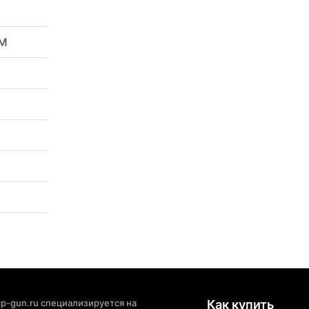
3M
p-gun.ru специализируется на
Как купить