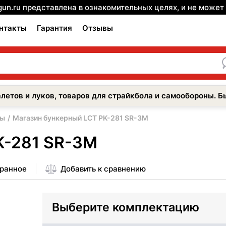
gun.ru представлена в ознакомительных целях, и не може
нтакты
Гарантия
Отзывы
летов и луков, товаров для страйкбола и самообороны. Б
ры
Магазин бункерный LCT PK-281 SR-3M
K-281 SR-3M
бранное
Добавить к сравнению
Выберите комплектацию