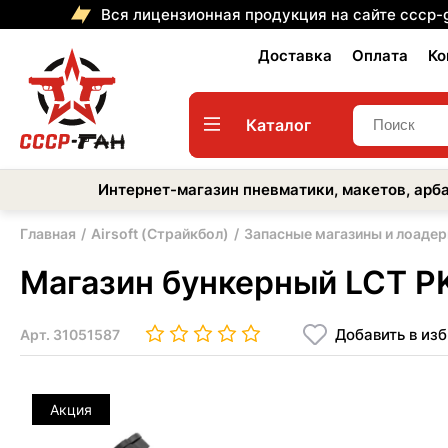
Вся лицензионная продукция на сайте cccp-
Доставка
Оплата
Ко
Каталог
Интернет-магазин пневматики, макетов, арба
Главная
Airsoft (Страйкбол)
Запасные магазины и лоаде
Магазин бункерный LCT P
Добавить в из
Арт.
31051587
Акция