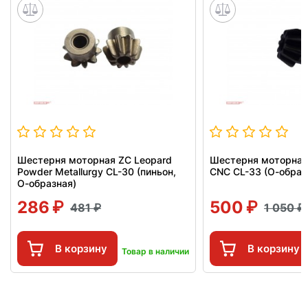
Шестерня моторная ZC Leopard
Шестерня моторная
Powder Metallurgy CL-30 (пиньон,
CNC CL-33 (О-образ
О-образная)
286
500
481
1 050
В корзину
В корзину
Товар в наличии