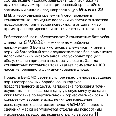
составляющие надежно защищены. Для монтажа на
оружие предусмотрен интегрированный кронштейн с
Weaver 22
зажимными винтами под направляющую
мм
, а необходимый крепежный ключ включен в
комплектацию - откидные колпачки из прочного пластика
предохраняют оптические поверхности от царапин во
время транспортировки винтовки через густые заросли.
Работоспособность обеспечивают 2 компактные батарейки
CR2032
стандарта
с номинальным рабочим
напряжением 3 Вольта - установка элементов питания в
верхний батарейный отсек осуществляется без применения
дополнительных инструментов, что ускоряет процесс
обслуживания прицела в полевых условиях. Заряда
комплектных источников тока хватает примерно на 100
часов непрерывного функционирования диода.
Прицелы БелОМО серии пристреливаются через вращение
пары юстировочных барабанов на корпусе
представленного изделия. Калибровка положения точки
осуществляется с шагом в одну угловую минуту за один
клик маховика по вертикальной и горизонтальной осям. В
конкретном варианте исполнения для наведения
Red-Dot
используется классическая точка
- яркость
свечения марки регулируется отдельным поворотным
11
маховиком, предоставляющим стрелку выбор из