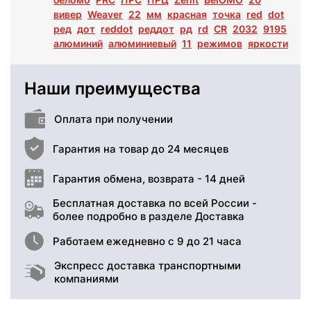
вивер
Weaver
22
мм
красная
точка
red
dot
ред
дот
reddot
реддот
рд
rd
CR
2032
9195
алюминий
алюминиевый
11
режимов
яркости
Наши преимущества
Оплата при получении
Гарантия на товар до 24 месяцев
Гарантия обмена, возврата - 14 дней
Бесплатная доставка по всей России -
более подробно в разделе Доставка
Работаем ежедневно с 9 до 21 часа
Экспресс доставка транспортными
компаниями