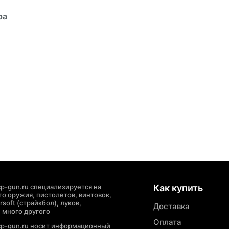
ра
p-gun.ru специализируется на
Как купить
о оружия, пистолетов, винтовок,
soft (страйкбол), луков,
Доставка
 много другого
Оплата
cp-gun.ru носит информационный