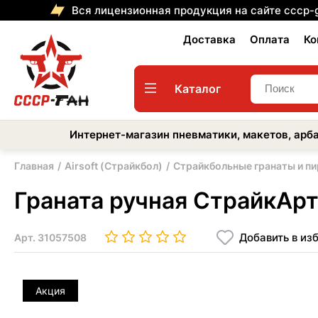
Вся лицензионная продукция на сайте cccp-
Доставка
Оплата
Ко
Каталог
Интернет-магазин пневматики, макетов, арба
Главная
Airsoft (Страйкбол)
Страйкбольные гранаты и п
Граната ручная СтрайкАрт
Добавить в из
Арт.
31057508
Акция