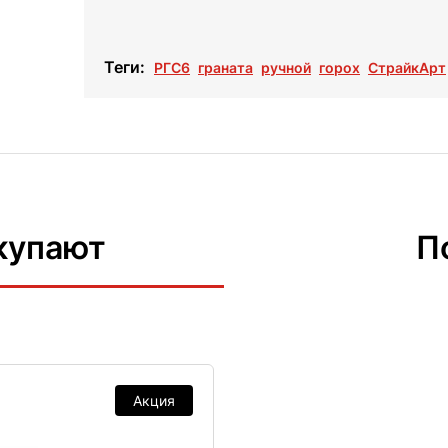
Теги:
РГС6
граната
ручной
горох
СтрайкАрт
купают
П
Акция