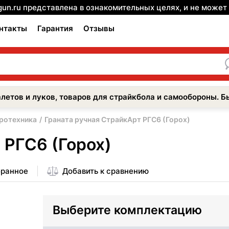
gun.ru представлена в ознакомительных целях, и не може
нтакты
Гарантия
Отзывы
летов и луков, товаров для страйкбола и самообороны. Б
иротехника
Граната ручная СтрайкАрт РГС6 (Горох)
 РГС6 (Горох)
бранное
Добавить к сравнению
Выберите комплектацию