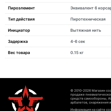
Пироэлемент
Эквивалент 6 корса
Тип действия
Пиротехническая
Инициатор
Вытяжная нить
Задержка
4-6 сек
Вес товара
0.15 кг
© 2010-2026 Магазин ccc
продаже пневматическог
средств самообороны, Air
арбалетов, снаряжения и
Информация на сайте cc