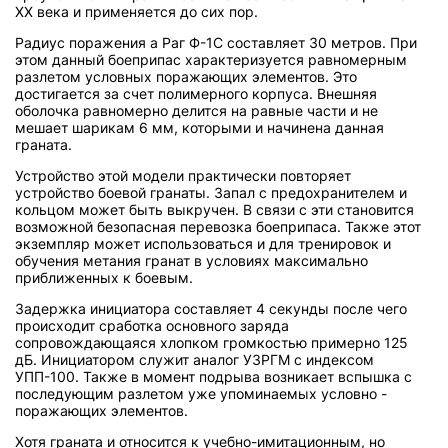
XX века и применяется до сих пор.
Радиус поражения а Раг Ф-1С составляет 30 метров. При
этом данный боеприпас характеризуется равномерным
разлетом условных поражающих элементов. Это
достигается за счет полимерного корпуса. Внешняя
оболочка равномерно делится на равные части и не
мешает шарикам 6 мм, которыми и начинена данная
граната.
Устройство этой модели практически повторяет
устройство боевой гранаты. Запал с предохранителем и
кольцом может быть выкручен. В связи с эти становится
возможной безопасная перевозка боеприпаса. Также этот
экземпляр может использоваться и для тренировок и
обучения метания гранат в условиях максимально
приближенных к боевым.
Задержка инициатора составляет 4 секунды после чего
происходит сработка основного заряда
сопровождающаяся хлопком громкостью примерно 125
дБ. Инициатором служит аналог УЗРГМ с индексом
УПП-100. Также в момент подрыва возникает вспышка с
последующим разлетом уже упоминаемых условно -
поражающих элементов.
Хотя граната и относится к учебно-имитационным, но