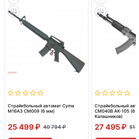
Страйкбольный автомат Cyma
Страйкбольный авт
M16A3 CM009 (6 мм)
CM040B АК-105 (6 м
Калашников)
25 499
27 495
40 794
51 