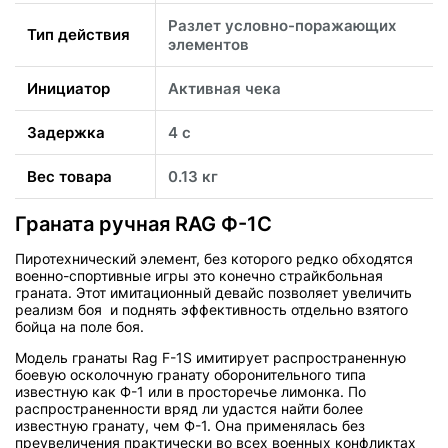
Разлет условно-поражающих
Тип действия
элементов
Инициатор
Активная чека
Задержка
4 с
Вес товара
0.13 кг
Граната ручная RAG Ф-1С
Пиротехнический элемент, без которого редко обходятся
военно-спортивные игры это конечно страйкбольная
граната. Этот имитационный девайс позволяет увеличить
реализм боя и поднять эффективность отдельно взятого
бойца на поле боя.
Модель гранаты Rag F-1S имитирует распространенную
боевую осколочную гранату оборонительного типа
известную как Ф-1 или в просторечье лимонка. По
распространенности вряд ли удастся найти более
известную гранату, чем Ф-1. Она применялась без
преувеличения практически во всех военных конфликтах