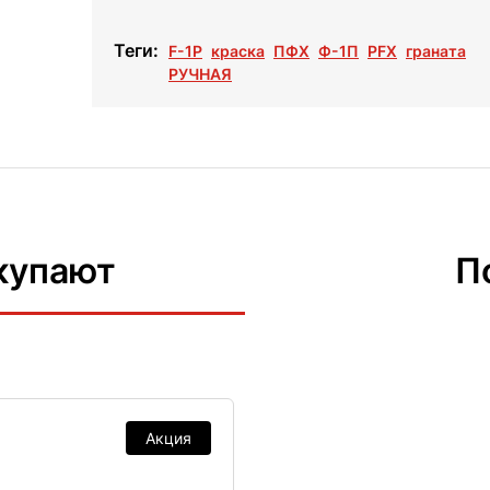
Теги:
F-1P
краска
ПФХ
Ф-1П
PFX
граната
РУЧНАЯ
купают
П
Акция