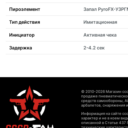
Пироэлемент
Запал PyroFX-УЗР
Тип действия
Имитационная
Инициатор
Активная чека
Задержка
2-4.2 сек
© 2010-2026 Магазин ccc
продаже пневматическог
средств самообороны, Air
арбалетов, снаряжения и
Информация на сайте cc
характер и не в коем ви
описанной в Статье 437 
технические харктерист