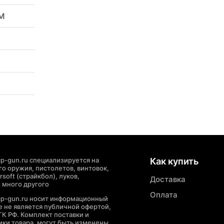
ГМ
p-gun.ru специализируется на
Как купить
о оружия, пистолетов, винтовок,
soft (страйкбол), луков,
Доставка
 много другого
Оплата
cp-gun.ru носит информационный
де не является публичной офертой,
ГК РФ. Комплект поставки и
ики товара, могут быть изменены