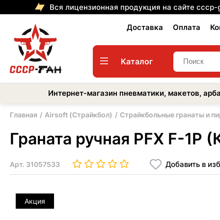
Вся лицензионная продукция на сайте cccp-
Доставка
Оплата
Ко
Каталог
Интернет-магазин пневматики, макетов, арба
Главная
Airsoft (Страйкбол)
Страйкбольные гранаты и п
Граната ручная PFX F-1P (
Добавить в из
Арт.
31057533
Акция