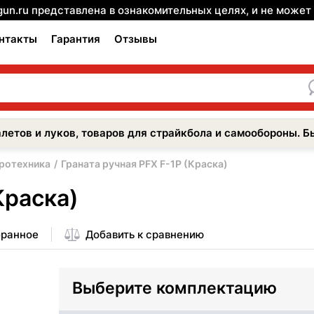
gun.ru представлена в ознакомительных целях, и не може
нтакты
Гарантия
Отзывы
летов и луков, товаров для страйкбола и самообороны. Б
иротехника
Граната ручная PFX F-1P (Краска)
Краска)
бранное
Добавить к сравнению
Выберите комплектацию