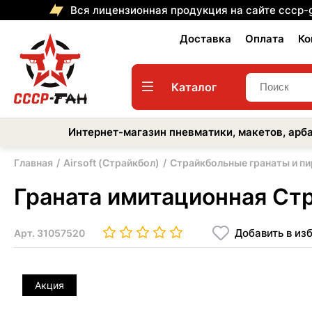
Вся лицензионная продукция на сайте cccp-
Доставка
Оплата
Ко
Каталог
Интернет-магазин пневматики, макетов, арба
Главная
Airsoft (Страйкбол)
Страйкбольные гранаты и п
Граната имитационная Ст
Добавить в из
Арт.
31057520
Акция