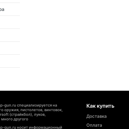
ра
p-gun.ru специализируется на
Как купить
о оружия, пистолетов, винтовок,
soft (страйкбол), луков,
Доставка
 много другого
Оплата
cp-gun.ru носит информационный