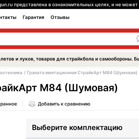
gun.ru представлена в ознакомительных целях, и не може
нтакты
Гарантия
Отзывы
летов и луков, товаров для страйкбола и самообороны. Б
иротехника
Граната имитационная СтрайкАрт М84 (Шумовая)
райкАрт М84 (Шумовая)
бранное
Добавить к сравнению
Выберите комплектацию