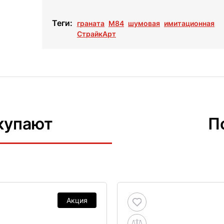
Теги:
граната
М84
шумовая
имитационная
СтрайкАрт
купают
П
Акция