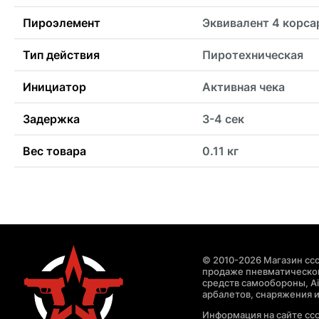
Пироэлемент
Эквивалент 4 корса
Тип действия
Пиротехническая
Инициатор
Активная чека
Задержка
3-4 сек
Вес товара
0.11 кг
© 2010-2026 Магазин ccc
продаже пневматическог
средств самообороны, Air
арбалетов, снаряжения и
Информация на сайте cc