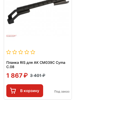
Планка RIS для АК CM039C Cyma
C.08
1 867
3 401
В корзину
Под заказ