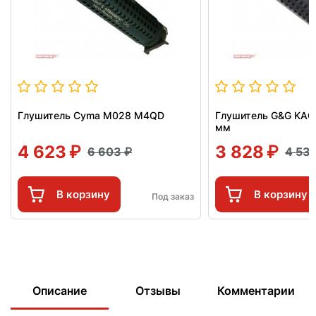
Глушитель Cyma M028 M4QD
Глушитель G&G KAC
мм
4 623
3 828
6 603
4 53
В корзину
В корзину
Под заказ
Описание
Отзывы
Комментарии