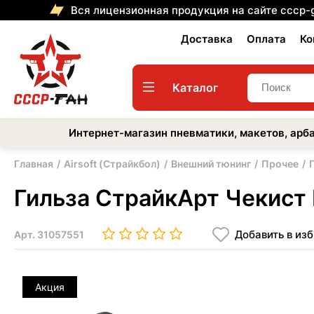
Вся лицензионная продукция на сайте cccp-
Доставка
Оплата
Ко
Каталог
Интернет-магазин пневматики, макетов, арба
Главная
Airsoft (Страйкбол)
Внешний тюнинг
Прочее
Гильза СтрайкАрт Чекист
Добавить в из
Арт.
31057551
Акция