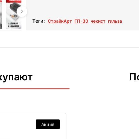
Теги:
СтрайкАрт
ГП-30
чекист
гильза
купают
П
Акция