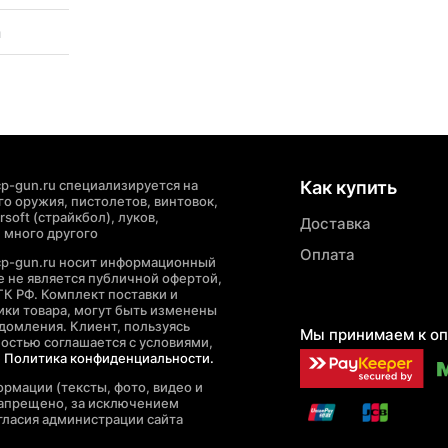
а
p-gun.ru специализируется на
Как купить
о оружия, пистолетов, винтовок,
soft (страйкбол), луков,
Доставка
 много другого
Оплата
cp-gun.ru носит информационный
де не является публичной офертой,
ГК РФ. Комплект поставки и
ики товара, могут быть изменены
домления. Клиент, пользуясь
Мы принимаем к оп
ностью соглашается с условиями,
е
Политика конфиденциальности.
рмации (тексты, фото, видео и
запрещено, за исключением
гласия администрации сайта