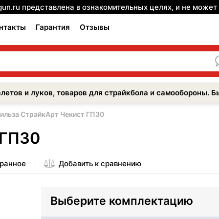
gun.ru представлена в ознакомительных целях, и не може
нтакты
Гарантия
Отзывы
летов и луков, товаров для страйкбола и самообороны. Б
Гильза СтрайкАрт Чекист ГП30
 ГП30
бранное
Добавить к сравнению
Выберите комплектацию