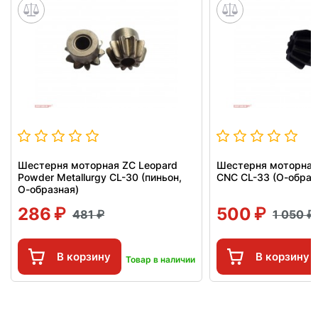
Шестерня моторная ZC Leopard
Шестерня моторная
Powder Metallurgy CL-30 (пиньон,
CNC CL-33 (О-образ
О-образная)
286
500
481
1 050
В корзину
В корзину
Товар в наличии