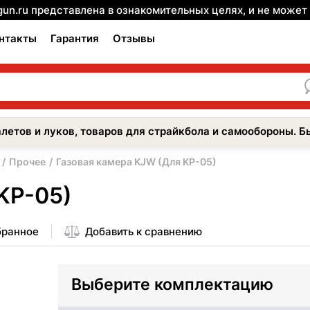
gun.ru представлена в ознакомительных целях, и не може
нтакты
Гарантия
Отзывы
летов и луков, товаров для страйкбола и самообороны. Б
Прочее
Газовая камера KJW (Для KP-05)
KP-05)
бранное
Добавить к сравнению
Выберите комплектацию