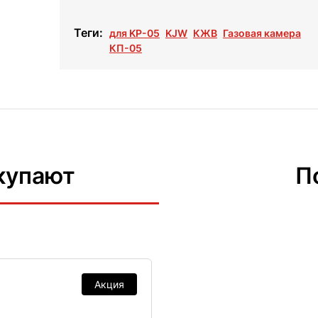
Теги:
для KP-05
KJW
КЖВ
Газовая камера
КП-05
купают
П
Акция