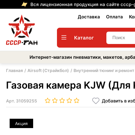
Вся лицензионная продукция на сайте cccp-
Доставка
Оплата
Ко
Каталог
Интернет-магазин пневматики, макетов, арба
Главная
Airsoft (Страйкбол)
Внутренний тюнинг и ремонт
Газовая камера KJW (Для 
Добавить в из
Арт.
31059255
Акция