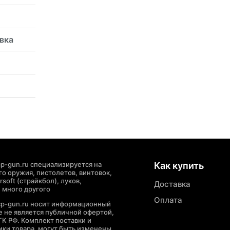
овка
p-gun.ru специализируется на
Как купить
о оружия, пистолетов, винтовок,
soft (страйкбол), луков,
Доставка
 много другого
Оплата
cp-gun.ru носит информационный
де не является публичной офертой,
ГК РФ. Комплект поставки и
ики товара, могут быть изменены