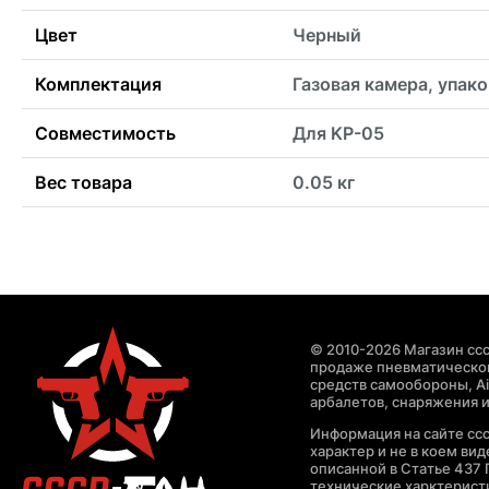
Цвет
Черный
Комплектация
Газовая камера, упак
Совместимость
Для KP-05
Вес товара
0.05 кг
© 2010-2026 Магазин ccc
продаже пневматическог
средств самообороны, Air
арбалетов, снаряжения и
Информация на сайте cc
характер и не в коем ви
описанной в Статье 437 
технические харктерист