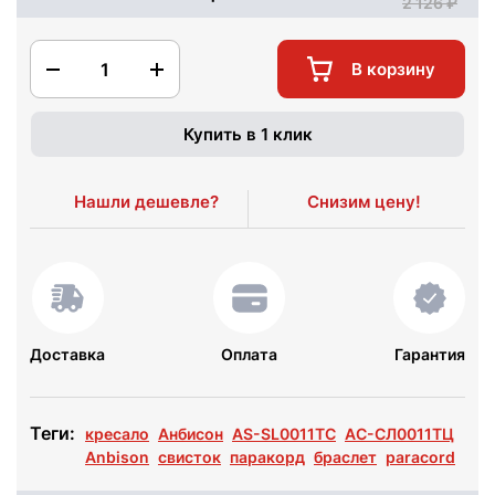
2 126
1
В корзину
Купить в 1 клик
Нашли дешевле?
Снизим цену!
Доставка
Оплата
Гарантия
Теги:
кресало
Анбисон
AS-SL0011TC
АС-СЛ0011ТЦ
Anbison
свисток
паракорд
браслет
paracord