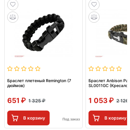
Браслет плетеный Remington (7
Браслет Anbison Par
дюймов)
SL0011GC (Кресало,
651
1 053
1 325
2 126
В корзину
В корзину
Под заказ