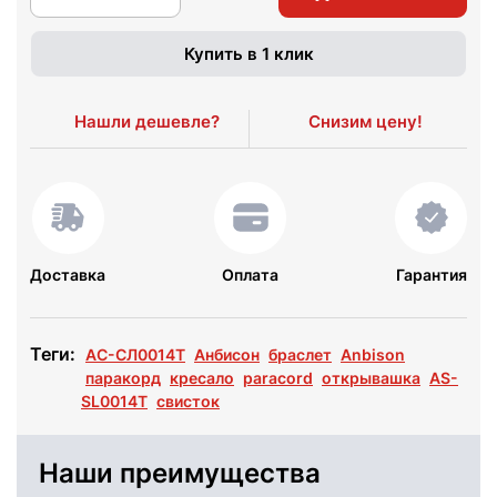
Купить в 1 клик
Нашли дешевле?
Снизим цену!
Доставка
Оплата
Гарантия
Теги:
АС-СЛ0014Т
Анбисон
браслет
Anbison
паракорд
кресало
paracord
открывашка
AS-
SL0014T
свисток
Наши преимущества