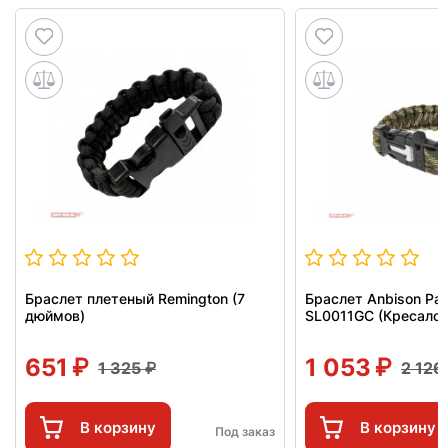
Браслет плетеный Remington (7
Браслет Anbison Par
дюймов)
SL0011GC (Кресало,
651
1 053
1 325
2 126
В корзину
В корзину
Под заказ