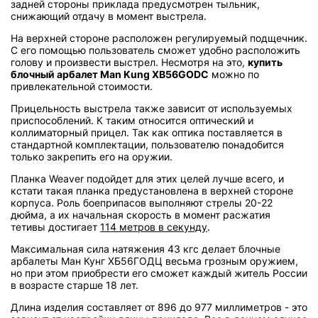
задней стороны приклада предусмотрен тыльник,
снижающий отдачу в момент выстрела.
На верхней стороне расположен регулируемый подщечник.
С его помощью пользователь сможет удобно расположить
голову и произвести выстрел. Несмотря на это,
купить
блочный арбалет Man Kung XB56GODC
можно по
привлекательной стоимости.
Прицельность выстрела также зависит от используемых
приспособлений. К таким относится оптический и
коллиматорный прицел. Так как оптика поставляется в
стандартной комплектации, пользователю понадобится
только закрепить его на оружии.
Планка Weaver подойдет для этих целей лучше всего, и
кстати такая планка предустановлена в верхней стороне
корпуса. Роль боеприпасов выполняют стрелы 20-22
дюйма, а их начальная скорость в момент расжатия
тетивы достигает
114 метров в секунду
.
Максимальная сила натяжения 43 кгс делает блочные
арбалеты Ман Кунг ХБ56ГОДЦ весьма грозным оружием,
но при этом приобрести его сможет каждый житель России
в возрасте старше 18 лет.
Длина изделия составляет от 896 до 977 миллиметров - это