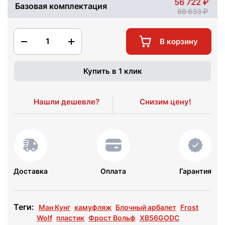
56 722
Базовая комплектация
68 633
1
В корзину
Купить в 1 клик
Нашли дешевле?
Снизим цену!
Доставка
Оплата
Гарантия
Теги:
Ман Кунг
камуфляж
Блочный арбалет
Frost
Wolf
пластик
Фрост Вольф
XB56GODC