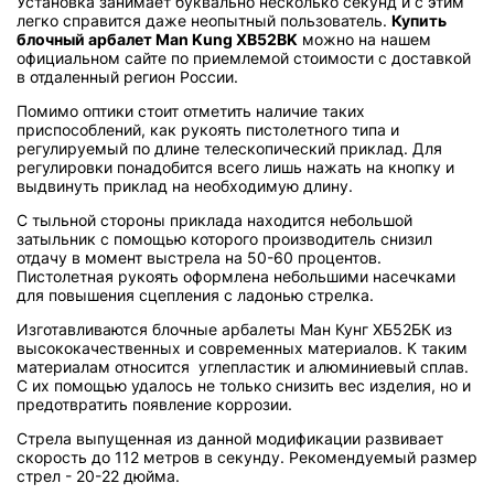
Установка занимает буквально несколько секунд и с этим
легко справится даже неопытный пользователь.
Купить
блочный арбалет Man Kung XB52BK
можно на нашем
официальном сайте по приемлемой стоимости с доставкой
в отдаленный регион России.
Помимо оптики стоит отметить наличие таких
приспособлений, как рукоять пистолетного типа и
регулируемый по длине телескопический приклад. Для
регулировки понадобится всего лишь нажать на кнопку и
выдвинуть приклад на необходимую длину.
С тыльной стороны приклада находится небольшой
затыльник с помощью которого производитель снизил
отдачу в момент выстрела на 50-60 процентов.
Пистолетная рукоять оформлена небольшими насечками
для повышения сцепления с ладонью стрелка.
Изготавливаются блочные арбалеты Ман Кунг ХБ52БК из
высококачественных и современных материалов. К таким
материалам относится углепластик и алюминиевый сплав.
С их помощью удалось не только снизить вес изделия, но и
предотвратить появление коррозии.
Стрела выпущенная из данной модификации развивает
скорость до 112 метров в секунду. Рекомендуемый размер
стрел - 20-22 дюйма.