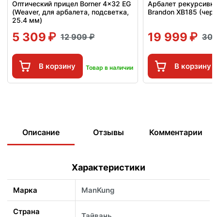
Оптический прицел Borner 4x32 EG
Арбалет рекурсивн
(Weaver, для арбалета, подсветка,
Brandon XB185 (чер
25.4 мм)
5 309
19 999
12 909
30
В корзину
В корзину
Товар в наличии
Описание
Отзывы
Комментарии
Характеристики
Марка
ManKung
Страна
Тайвань