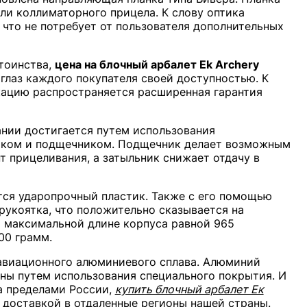
ли коллиматорного прицела. К слову оптика
 что не потребует от пользователя дополнительных
тоинства,
цена на блочный арбалет Еk Archery
глаз каждого покупателя своей доступностью. К
ацию распространяется расширенная гарантия
ании достигается путем использования
ником и подщечником. Подщечник делает возможным
 прицеливания, а затыльник снижает отдачу в
тся ударопрочный пластик. Также с его помощью
рукоятка, что положительно сказывается на
и максимальной длине корпуса равной 965
00 грамм.
авиационного алюминиевого сплава. Алюминий
ны путем использования специального покрытия. И
а пределами России,
купить блочный арбалет Ек
доставкой в отдаленные регионы нашей страны.