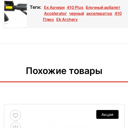
Теги:
Ек Арчери
410 Plus
Блочный арбалет
Accelerator
черный
акселератор
410
Плюс
Еk Archery
Похожие товары
Акция