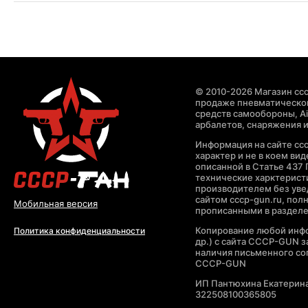
© 2010-2026 Магазин ccc
продаже пневматическог
средств самообороны, Air
арбалетов, снаряжения и
Информация на сайте cc
характер и не в коем ви
описанной в Статье 437 
технические харктерист
производителем без уве
сайтом cccp-gun.ru, пол
Мобильная версия
прописанными в раздел
Копирование любой инфо
Политика конфиденциальности
др.) с сайта CCCP-GUN 
наличия письменного со
CCCP-GUN
ИП Пантюхина Екатерин
322508100365805