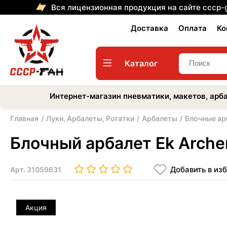
Вся лицензионная продукция на сайте cccp-
Доставка
Оплата
Ко
Каталог
Интернет-магазин пневматики, макетов, арба
Главная
Луки, Арбалеты, Рогатки
Арбалеты
Блочные ар
Блочный арбалет Еk Archer
Добавить в из
Арт.
31059631
Акция