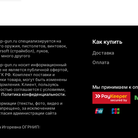
p-gun.ru специализируется на
Как купить
о оружия, пистолетов, винтовок,
soft (страйкбол), луков,
Доставка
 много другого
Оплата
cp-gun.ru носит информационный
де не является публичной офертой,
ГК РФ. Комплект поставки и
ики товара, могут быть изменены
домления. Клиент, пользуясь
Мы принимаем к оп
ностью соглашается с условиями,
е
Политика конфиденциальности.
рмации (тексты, фото, видео и
запрещено, за исключением
гласия администрации сайта
а Игоревна ОГРНИП: