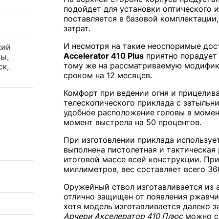
подойдет для установки оптического и
поставляется в базовой комплектации,
затрат.
И несмотря на такие неоспоримые дос
кий
Accelerator 410 Plus
приятно порадует 
вы,
тому же на рассматриваемую модифик
ск,
сроком на 12 месяцев.
Комфорт при ведении огня и прицелив
телескопического приклада с затыль
удобное расположение головы в момент
момент выстрела на 50 процентов.
При изготовлении приклада используе
выполнена пистолетная и тактическая 
итоговой массе всей конструкции. Пр
миллиметров, вес составляет всего 36
Оружейный ствол изготавливается из 
отлично защищен от появления ржавчи
хотя модель изготавливается далеко з
Арчери Акселератор 410 Плюс
можно с 