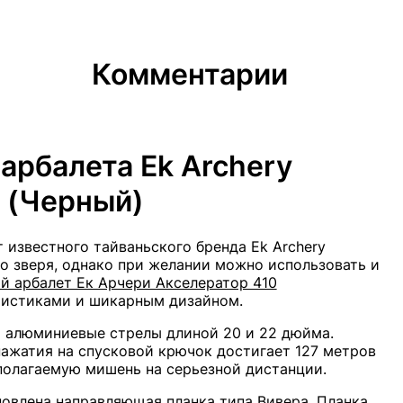
Комментарии
арбалета Еk Archery
s (Черный)
 известного тайваньского бренда Еk Archery
о зверя, однако при желании можно использовать и
й арбалет Ек Арчери Акселератор 410
ристиками и шикарным дизайном.
 алюминиевые стрелы длиной 20 и 22 дюйма.
нажатия на спусковой крючок достигает 127 метров
дполагаемую мишень на серьезной дистанции.
новлена направляющая планка типа Вивера. Планка