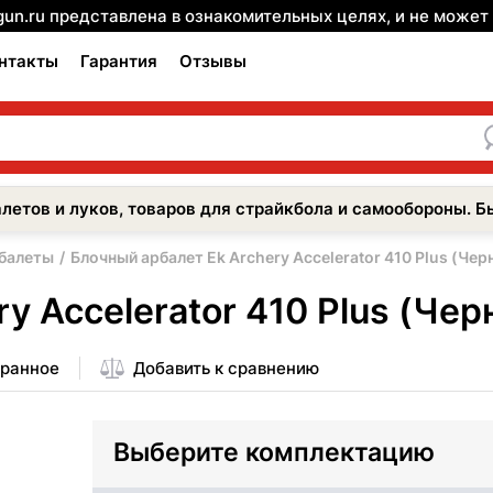
gun.ru представлена в ознакомительных целях, и не може
нтакты
Гарантия
Отзывы
летов и луков, товаров для страйкбола и самообороны. Б
балеты
Блочный арбалет Еk Archery Accelerator 410 Plus (Чер
y Accelerator 410 Plus (Чер
бранное
Добавить к сравнению
Выберите комплектацию