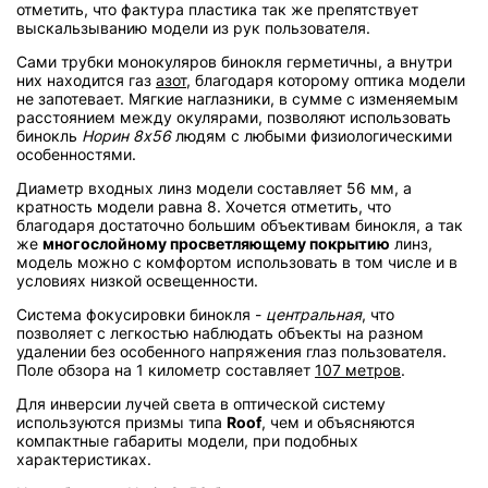
отметить, что фактура пластика так же препятствует
выскальзыванию модели из рук пользователя.
Сами трубки монокуляров бинокля герметичны, а внутри
них находится газ
азот
, благодаря которому оптика модели
не запотевает. Мягкие наглазники, в сумме с изменяемым
расстоянием между окулярами, позволяют использовать
бинокль
Норин 8х56
людям с любыми физиологическими
особенностями.
Диаметр входных линз модели составляет 56 мм, а
кратность модели равна 8. Хочется отметить, что
благодаря достаточно большим объективам бинокля, а так
же
многослойному просветляющему покрытию
линз,
модель можно с комфортом использовать в том числе и в
условиях низкой освещенности.
Система фокусировки бинокля -
центральная
, что
позволяет с легкостью наблюдать объекты на разном
удалении без особенного напряжения глаз пользователя.
Поле обзора на 1 километр составляет
107 метров
.
Для инверсии лучей света в оптической систему
используются призмы типа
Roof
, чем и объясняются
компактные габариты модели, при подобных
характеристиках.